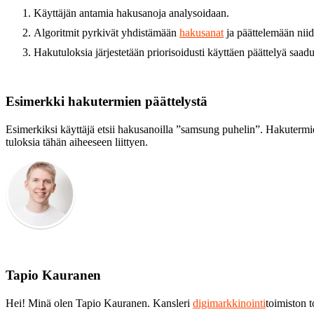
Käyttäjän antamia hakusanoja analysoidaan.
Algoritmit pyrkivät yhdistämään
hakusanat
ja päättelemään niid
Hakutuloksia järjestetään priorisoidusti käyttäen päättelyä saadui
Esimerkki hakutermien päättelystä
Esimerkiksi käyttäjä etsii hakusanoilla ”samsung puhelin”. Hakutermien
tuloksia tähän aiheeseen liittyen.
Tapio Kauranen
Hei! Minä olen Tapio Kauranen. Kansleri
digimarkkinointi
toimiston 