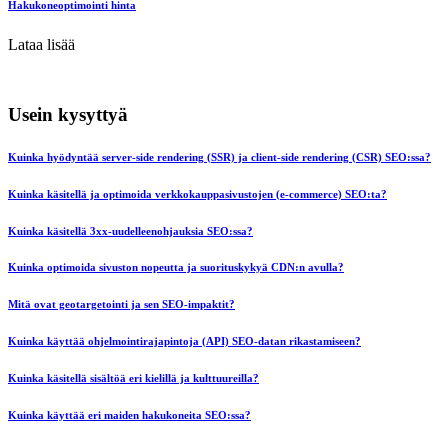
Hakukoneoptimointi hinta
Lataa lisää
Usein kysyttyä
Kuinka hyödyntää server-side rendering (SSR) ja client-side rendering (CSR) SEO:ssa?
Kuinka käsitellä ja optimoida verkkokauppasivustojen (e-commerce) SEO:ta?
Kuinka käsitellä 3xx-uudelleenohjauksia SEO:ssa?
Kuinka optimoida sivuston nopeutta ja suorituskykyä CDN:n avulla?
Mitä ovat geotargetointi ja sen SEO-impaktit?
Kuinka käyttää ohjelmointirajapintoja (API) SEO-datan rikastamiseen?
Kuinka käsitellä sisältöä eri kielillä ja kulttuureilla?
Kuinka käyttää eri maiden hakukoneita SEO:ssa?