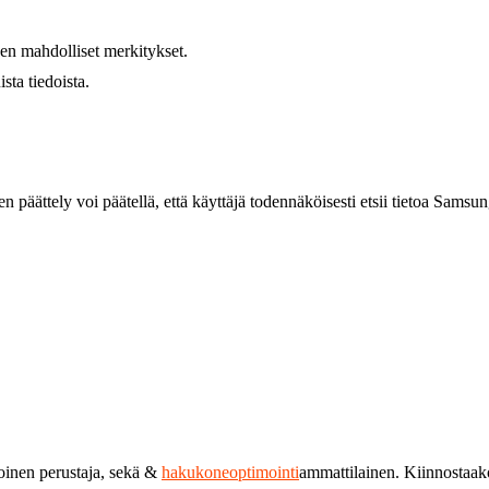
en mahdolliset merkitykset.
sta tiedoista.
 päättely voi päätellä, että käyttäjä todennäköisesti etsii tietoa Samsun
toinen perustaja, sekä &
hakukoneoptimointi
ammattilainen. Kiinnostaa