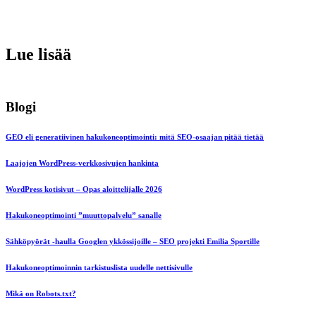
Lue lisää
Blogi
GEO eli generatiivinen hakukoneoptimointi: mitä SEO-osaajan pitää tietää
Laajojen WordPress-verkkosivujen hankinta
WordPress kotisivut – Opas aloittelijalle 2026
Hakukoneoptimointi ”muuttopalvelu” sanalle
Sähköpyörät -haulla Googlen ykkössijoille – SEO projekti Emilia Sportille
Hakukoneoptimoinnin tarkistuslista uudelle nettisivulle
Mikä on Robots.txt?