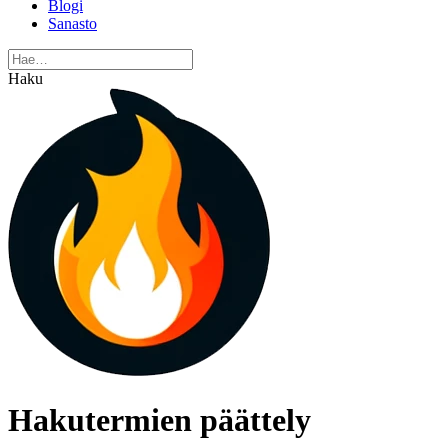
Blogi
Sanasto
Haku
Hakutermien päättely