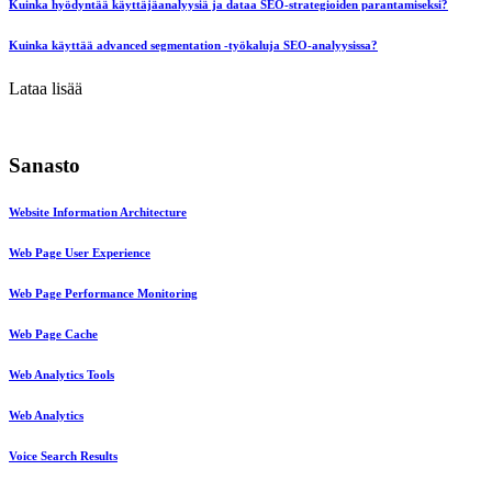
Kuinka hyödyntää käyttäjäanalyysiä ja dataa SEO-strategioiden parantamiseksi?
Kuinka käyttää advanced segmentation -työkaluja SEO-analyysissa?
Lataa lisää
Sanasto
Website Information Architecture
Web Page User Experience
Web Page Performance Monitoring
Web Page Cache
Web Analytics Tools
Web Analytics
Voice Search Results