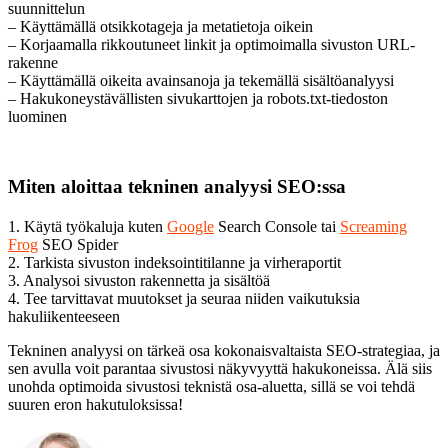
suunnittelun
– Käyttämällä otsikkotageja ja metatietoja oikein
– Korjaamalla rikkoutuneet linkit ja optimoimalla sivuston URL-
rakenne
– Käyttämällä oikeita avainsanoja ja tekemällä sisältöanalyysi
– Hakukoneystävällisten sivukarttojen ja robots.txt-tiedoston
luominen
Miten aloittaa tekninen analyysi SEO:ssa
1. Käytä työkaluja kuten
Google
Search Console tai
Screaming
Frog
SEO Spider
2. Tarkista sivuston indeksointitilanne ja virheraportit
3. Analysoi sivuston rakennetta ja sisältöä
4. Tee tarvittavat muutokset ja seuraa niiden vaikutuksia
hakuliikenteeseen
Tekninen analyysi on tärkeä osa kokonaisvaltaista SEO-strategiaa, ja
sen avulla voit parantaa sivustosi näkyvyyttä hakukoneissa. Älä siis
unohda optimoida sivustosi teknistä osa-aluetta, sillä se voi tehdä
suuren eron hakutuloksissa!