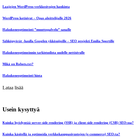
Laajojen WordPress-verkkosivujen hankinta
WordPress kotisivut – Opas aloittelijalle 2026
Hakukoneoptimointi ”muuttopalvelu” sanalle
Sähköpyörät -haulla Googlen ykkössijoille – SEO projekti Emilia Sportille
Hakukoneoptimoinnin tarkistuslista uudelle nettisivulle
Mikä on Robots.txt?
Hakukoneoptimointi hinta
Lataa lisää
Usein kysyttyä
Kuinka hyödyntää server-side rendering (SSR) ja client-side rendering (CSR) SEO:ssa?
Kuinka käsitellä ja optimoida verkkokauppasivustojen (e-commerce) SEO:ta?