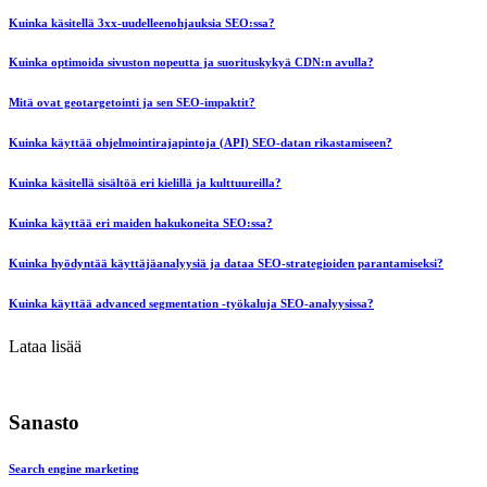
Kuinka käsitellä 3xx-uudelleenohjauksia SEO:ssa?
Kuinka optimoida sivuston nopeutta ja suorituskykyä CDN:n avulla?
Mitä ovat geotargetointi ja sen SEO-impaktit?
Kuinka käyttää ohjelmointirajapintoja (API) SEO-datan rikastamiseen?
Kuinka käsitellä sisältöä eri kielillä ja kulttuureilla?
Kuinka käyttää eri maiden hakukoneita SEO:ssa?
Kuinka hyödyntää käyttäjäanalyysiä ja dataa SEO-strategioiden parantamiseksi?
Kuinka käyttää advanced segmentation -työkaluja SEO-analyysissa?
Lataa lisää
Sanasto
Search engine marketing