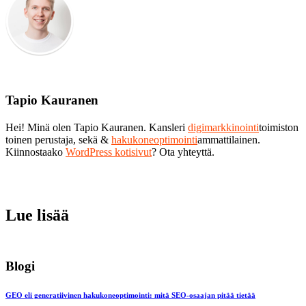
Tapio Kauranen
Hei! Minä olen Tapio Kauranen. Kansleri
digimarkkinointi
toimiston
toinen perustaja, sekä &
hakukoneoptimointi
ammattilainen.
Kiinnostaako
WordPress kotisivut
? Ota yhteyttä.
Lue lisää
Blogi
GEO eli generatiivinen hakukoneoptimointi: mitä SEO-osaajan pitää tietää