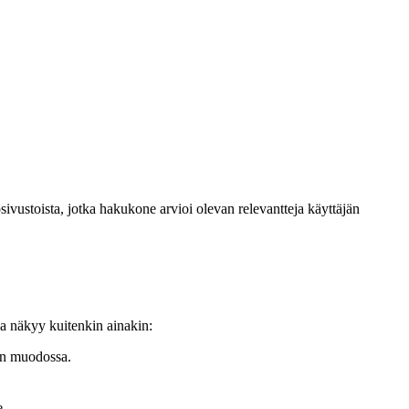
ivustoista, jotka hakukone arvioi olevan relevantteja käyttäjän
la näkyy kuitenkin ainakin:
lon muodossa.
e.