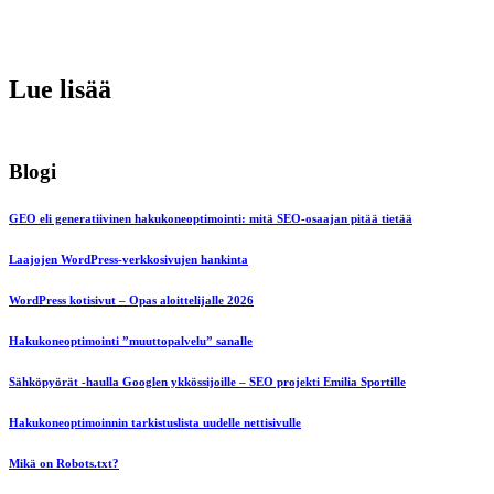
Lue lisää
Blogi
GEO eli generatiivinen hakukoneoptimointi: mitä SEO-osaajan pitää tietää
Laajojen WordPress-verkkosivujen hankinta
WordPress kotisivut – Opas aloittelijalle 2026
Hakukoneoptimointi ”muuttopalvelu” sanalle
Sähköpyörät -haulla Googlen ykkössijoille – SEO projekti Emilia Sportille
Hakukoneoptimoinnin tarkistuslista uudelle nettisivulle
Mikä on Robots.txt?