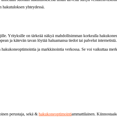
tään hakutuloksen yhteydessä.
tajille. Yrityksille on tärkeää näkyä mahdollisimman korkealla hakukone
opean ja kätevän tavan löytää haluamansa tiedot tai palvelut internetistä.
akukoneoptimointia ja markkinointia verkossa. Se voi vaikuttaa merkittä
toinen perustaja, sekä &
hakukoneoptimointi
ammattilainen. Kiinnostaa