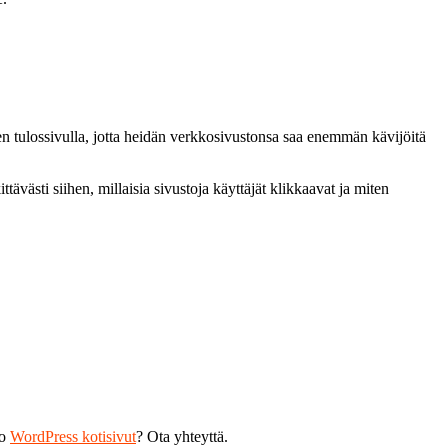
en tulossivulla, jotta heidän verkkosivustonsa saa enemmän kävijöitä
västi siihen, millaisia sivustoja käyttäjät klikkaavat ja miten
ko
WordPress kotisivut
? Ota yhteyttä.