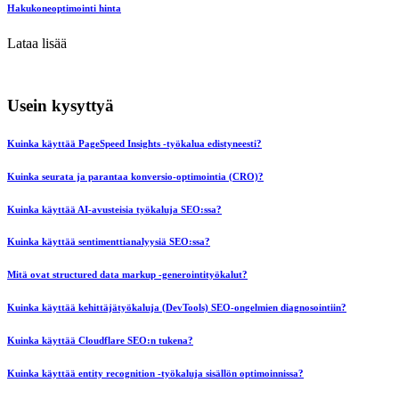
Hakukoneoptimointi hinta
Lataa lisää
Usein kysyttyä
Kuinka käyttää PageSpeed Insights -työkalua edistyneesti?
Kuinka seurata ja parantaa konversio-optimointia (CRO)?
Kuinka käyttää AI-avusteisia työkaluja SEO:ssa?
Kuinka käyttää sentimenttianalyysiä SEO:ssa?
Mitä ovat structured data markup -generointityökalut?
Kuinka käyttää kehittäjätyökaluja (DevTools) SEO-ongelmien diagnosointiin?
Kuinka käyttää Cloudflare SEO:n tukena?
Kuinka käyttää entity recognition -työkaluja sisällön optimoinnissa?