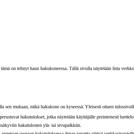
tämä on tehnyt haun hakukoneessa. Tällä sivulla näytetään lista verkkos
ella sen mukaan, mikä hakukone on kyseessä. Yleisesti ottaen tulossivul
erustuvat hakutulokset, jotka näytetään käyttäjälle perinteisesti luette
näkyviin hakutulosten ylä- tai sivupalkkiin.
a annetaan suoraan hakutuloksessa ilman tarvetta siirtyä verkkosivustoll