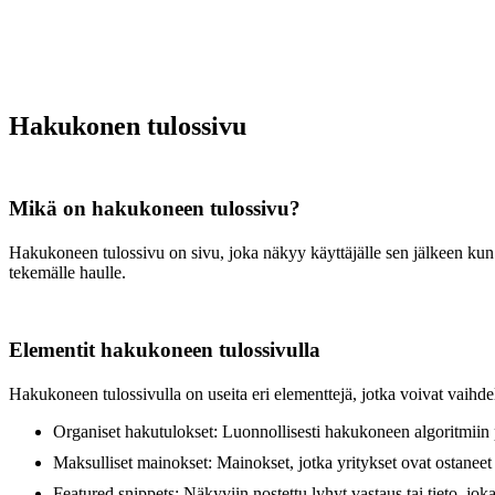
Hakukonen tulossivu
Mikä on hakukoneen tulossivu?
Hakukoneen tulossivu on sivu, joka näkyy käyttäjälle sen jälkeen kun 
tekemälle haulle.
Elementit hakukoneen tulossivulla
Hakukoneen tulossivulla on useita eri elementtejä, jotka voivat vaihd
Organiset hakutulokset: Luonnollisesti hakukoneen algoritmiin p
Maksulliset mainokset: Mainokset, jotka yritykset ovat ostaneet 
Featured snippets: Näkyviin nostettu lyhyt vastaus tai tieto, jok