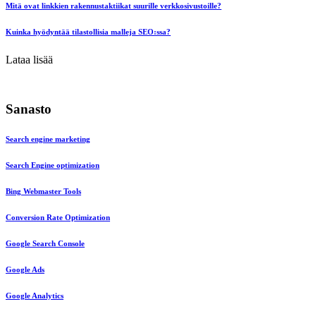
Mitä ovat linkkien rakennustaktiikat suurille verkkosivustoille?
Kuinka hyödyntää tilastollisia malleja SEO:ssa?
Lataa lisää
Sanasto
Search engine marketing
Search Engine optimization
Bing Webmaster Tools
Conversion Rate Optimization
Google Search Console
Google Ads
Google Analytics