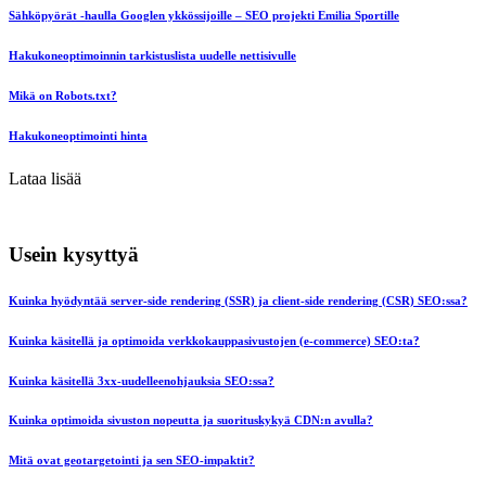
Sähköpyörät -haulla Googlen ykkössijoille – SEO projekti Emilia Sportille
Hakukoneoptimoinnin tarkistuslista uudelle nettisivulle
Mikä on Robots.txt?
Hakukoneoptimointi hinta
Lataa lisää
Usein kysyttyä
Kuinka hyödyntää server-side rendering (SSR) ja client-side rendering (CSR) SEO:ssa?
Kuinka käsitellä ja optimoida verkkokauppasivustojen (e-commerce) SEO:ta?
Kuinka käsitellä 3xx-uudelleenohjauksia SEO:ssa?
Kuinka optimoida sivuston nopeutta ja suorituskykyä CDN:n avulla?
Mitä ovat geotargetointi ja sen SEO-impaktit?