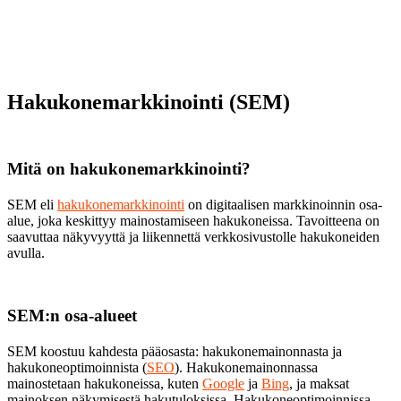
Hakukonemarkkinointi (SEM)
Mitä on hakukonemarkkinointi?
SEM eli
hakukonemarkkinointi
on digitaalisen markkinoinnin osa-
alue, joka keskittyy mainostamiseen hakukoneissa. Tavoitteena on
saavuttaa näkyvyyttä ja liikennettä verkkosivustolle hakukoneiden
avulla.
SEM:n osa-alueet
SEM koostuu kahdesta pääosasta: hakukonemainonnasta ja
hakukoneoptimoinnista (
SEO
). Hakukonemainonnassa
mainostetaan hakukoneissa, kuten
Google
ja
Bing
, ja maksat
mainoksen näkymisestä hakutuloksissa. Hakukoneoptimoinnissa