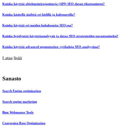
Kuinka käyttää ohjelmointirajapintoja (API) SEO-datan rikastamiseen?
Kuinka käsitellä sisältöä eri kielillä ja kulttuureilla?
Kuinka käyttää eri maiden hakukoneita SEO:ssa?
Kuinka hyödyntää käyttäjäanalyysiä ja dataa SEO-strategioiden parantamiseksi?
Kuinka käyttää advanced segmentation -työkaluja SEO-analyysissa?
Lataa lisää
Sanasto
Search Engine optimization
Search engine marketing
Bing Webmaster Tools
Conversion Rate Optimization