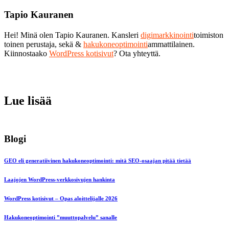
Tapio Kauranen
Hei! Minä olen Tapio Kauranen. Kansleri
digimarkkinointi
toimiston
toinen perustaja, sekä &
hakukoneoptimointi
ammattilainen.
Kiinnostaako
WordPress kotisivut
? Ota yhteyttä.
Lue lisää
Blogi
GEO eli generatiivinen hakukoneoptimointi: mitä SEO-osaajan pitää tietää
Laajojen WordPress-verkkosivujen hankinta
WordPress kotisivut – Opas aloittelijalle 2026
Hakukoneoptimointi ”muuttopalvelu” sanalle