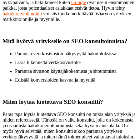
nykypäivänä, ja hakukoneet kuten
Google
ovat usein ensimmäinen
paikka, josta potentiaaliset asiakkaat etsivät tietoa. Hyvin tehty
hakukoneoptimointi
voi siis tuoda merkittävää lisäarvoa yrityksen
markkinoinnille ja myynnille.
Mitä hyötyä yritykselle on SEO konsultoinnista?
Parantaa verkkosivuston näkyvyyttä hakutuloksissa
Lisää liikennettä verkkosivustolle
Parantaa sivuston käyttäjäkokemusta ja sitoutumista
Edistää konversioiden kasvua ja myyntiä
Miten löytää luotettava SEO konsultti?
Paras tapa löytää luotettava SEO konsultti on tutkia alan yrityksiä ja
niiden referenssejä. Tärkeää on valita konsultti, jolla on kokemusta
ja osaamista hakukoneoptimoinnista sekä hyvä maine alalla. On
myös hyvä selvittää, miten konsultti aikoo parantaa yrityksen
verkkonäkyvyyttä ja miten nämä toimenpiteet vaikuttavat tuloksiin.