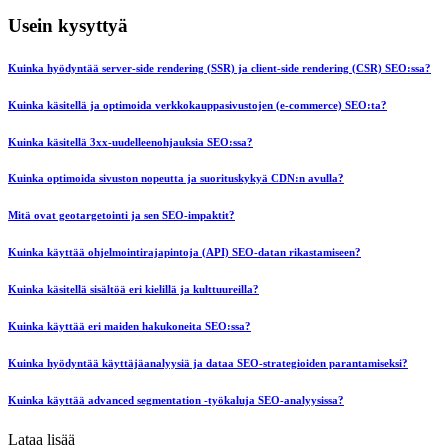
Usein kysyttyä
Kuinka hyödyntää server-side rendering (SSR) ja client-side rendering (CSR) SEO:ssa?
Kuinka käsitellä ja optimoida verkkokauppasivustojen (e-commerce) SEO:ta?
Kuinka käsitellä 3xx-uudelleenohjauksia SEO:ssa?
Kuinka optimoida sivuston nopeutta ja suorituskykyä CDN:n avulla?
Mitä ovat geotargetointi ja sen SEO-impaktit?
Kuinka käyttää ohjelmointirajapintoja (API) SEO-datan rikastamiseen?
Kuinka käsitellä sisältöä eri kielillä ja kulttuureilla?
Kuinka käyttää eri maiden hakukoneita SEO:ssa?
Kuinka hyödyntää käyttäjäanalyysiä ja dataa SEO-strategioiden parantamiseksi?
Kuinka käyttää advanced segmentation -työkaluja SEO-analyysissa?
Lataa lisää