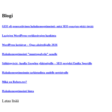
Blogi
GEO eli generatiivinen hakukoneoptimointi: mitä SEO-osaajan pitää tietää
Laajojen WordPress-verkkosivujen hankinta
WordPress kotisivut – Opas aloittelijalle 2026
Hakukoneoptimointi ”muuttopalvelu” sanalle
Sähköpyörät -haulla Googlen ykkössijoille – SEO projekti Emilia Sportille
Hakukoneoptimoinnin tarkistuslista uudelle nettisivulle
Mikä on Robots.txt?
Hakukoneoptimointi hinta
Lataa lisää