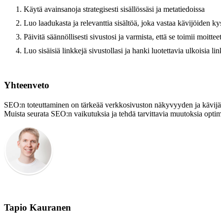
Käytä avainsanoja strategisesti sisällössäsi ja metatiedoissa
Luo laadukasta ja relevanttia sisältöä, joka vastaa kävijöiden ky
Päivitä säännöllisesti sivustosi ja varmista, että se toimii moitteett
Luo sisäisiä linkkejä sivustollasi ja hanki luotettavia ulkoisia li
Yhteenveto
SEO:n toteuttaminen on tärkeää verkkosivuston näkyvyyden ja kävijäm
Muista seurata SEO:n vaikutuksia ja tehdä tarvittavia muutoksia opti
Tapio Kauranen