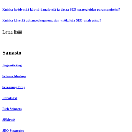
Kuinka hyödyntää käyttäjäanalyysiä ja dataa SEO-strategioiden parantamiseksi?
Kuinka käyttää advanced segmentation -työkaluja SEO-analyysissa?
Lataa lisää
Sanasto
Pogo-sticking
Schema Markup
Screaming Frog
Robots.txt
Rich Snippets
SEMrush
SEO Strategies