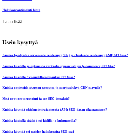
Hakukoneoptimointi hinta
Lataa lisää
Usein kysyttyä
Kuinka hyödyntää server-side rendering (SSR) ja client-side rendering (CSR) SEO:ssa?
Kuinka käsitellä ja optimoida verkkokauppasivustojen (e-commerce) SEO:ta?
Kuinka käsitellä 3xx-uudelleenohjauksia SEO:ssa?
Kuinka optimoida sivuston nopeutta ja suorituskykyä CDN:n avulla?
Mitä ovat geotargetointi ja sen SEO-impaktit?
Kuinka käyttää ohjelmointirajapintoja (API) SEO-datan rikastamiseen?
Kuinka käsitellä sisältöä eri kielillä ja kulttuureilla?
Kuinka käyttää eri maiden hakukoneita SEO:ssa?