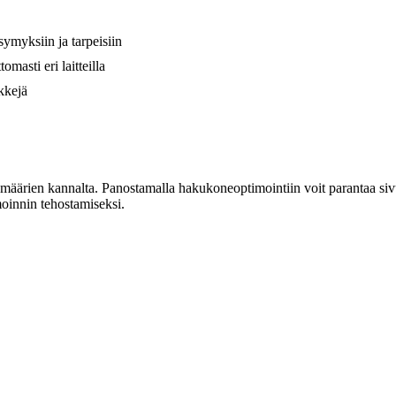
symyksiin ja tarpeisiin
omasti eri laitteilla
nkkejä
äärien kannalta. Panostamalla hakukoneoptimointiin voit parantaa sivu
moinnin tehostamiseksi.