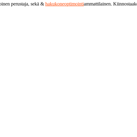
toinen perustaja, sekä &
hakukoneoptimointi
ammattilainen. Kiinnostaa