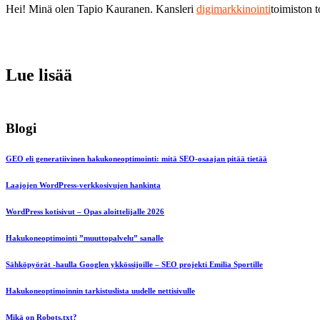
Hei! Minä olen Tapio Kauranen. Kansleri
digimarkkinointi
toimiston 
Lue lisää
Blogi
GEO eli generatiivinen hakukoneoptimointi: mitä SEO-osaajan pitää tietää
Laajojen WordPress-verkkosivujen hankinta
WordPress kotisivut – Opas aloittelijalle 2026
Hakukoneoptimointi ”muuttopalvelu” sanalle
Sähköpyörät -haulla Googlen ykkössijoille – SEO projekti Emilia Sportille
Hakukoneoptimoinnin tarkistuslista uudelle nettisivulle
Mikä on Robots.txt?