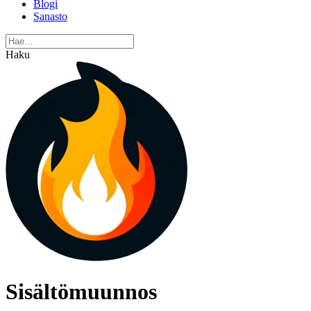
Blogi
Sanasto
Haku
Sisältömuunnos