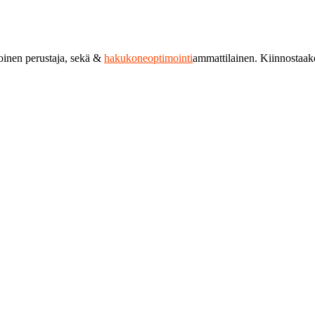
toinen perustaja, sekä &
hakukoneoptimointi
ammattilainen. Kiinnostaa