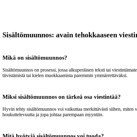
Sisältömuunnos: avain tehokkaaseen viesti
Mikä on sisältömuunnos?
Sisältömuunnos on prosessi, jossa alkuperäinen teksti tai viestintämat
tiivistämistä tai kielen muokkaamista paremmin ymmärrettäväksi.
Miksi sisältömuunnos on tärkeä osa viestintää?
Hyvin tehty sisältömuunnos voi vaikuttaa merkittävästi siihen, miten vie
houkuttelevuutta ja jopa johtaa parempaan myyntiin.
Mitä hyötyjä sisältömuunnos voi tuoda?