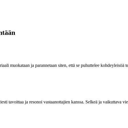
ntään
eriaali muokataan ja parannetaan siten, että se puhuttelee kohdeyleisöä
sti tavoittaa ja resonoi vastaanottajien kanssa. Selkeä ja vaikuttava vie