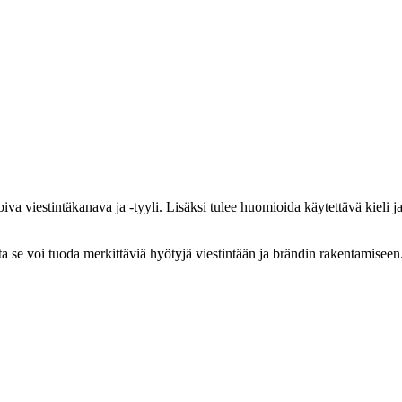
a viestintäkanava ja -tyyli. Lisäksi tulee huomioida käytettävä kieli ja 
tta se voi tuoda merkittäviä hyötyjä viestintään ja brändin rakentamise