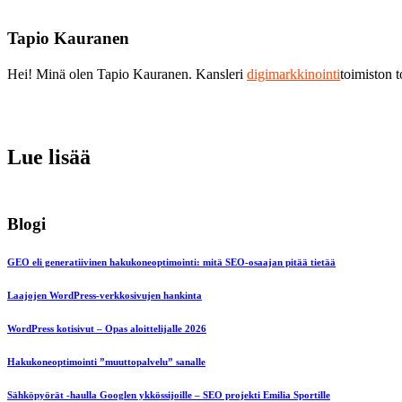
Tapio Kauranen
Hei! Minä olen Tapio Kauranen. Kansleri
digimarkkinointi
toimiston 
Lue lisää
Blogi
GEO eli generatiivinen hakukoneoptimointi: mitä SEO-osaajan pitää tietää
Laajojen WordPress-verkkosivujen hankinta
WordPress kotisivut – Opas aloittelijalle 2026
Hakukoneoptimointi ”muuttopalvelu” sanalle
Sähköpyörät -haulla Googlen ykkössijoille – SEO projekti Emilia Sportille