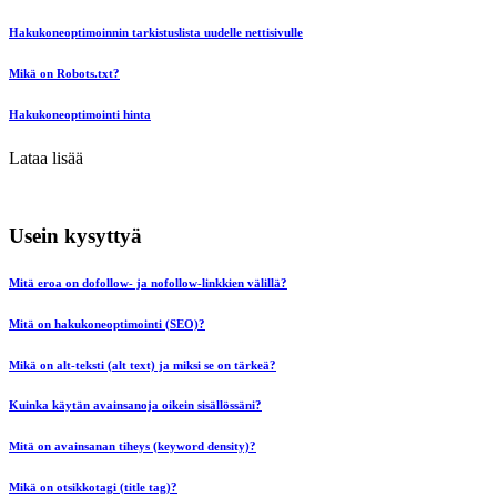
Hakukoneoptimoinnin tarkistuslista uudelle nettisivulle
Mikä on Robots.txt?
Hakukoneoptimointi hinta
Lataa lisää
Usein kysyttyä
Mitä eroa on dofollow- ja nofollow-linkkien välillä?
Mitä on hakukoneoptimointi (SEO)?
Mikä on alt-teksti (alt text) ja miksi se on tärkeä?
Kuinka käytän avainsanoja oikein sisällössäni?
Mitä on avainsanan tiheys (keyword density)?
Mikä on otsikkotagi (title tag)?