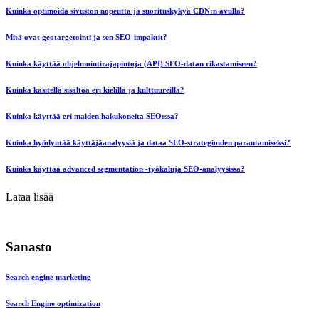
Kuinka optimoida sivuston nopeutta ja suorituskykyä CDN:n avulla?
Mitä ovat geotargetointi ja sen SEO-impaktit?
Kuinka käyttää ohjelmointirajapintoja (API) SEO-datan rikastamiseen?
Kuinka käsitellä sisältöä eri kielillä ja kulttuureilla?
Kuinka käyttää eri maiden hakukoneita SEO:ssa?
Kuinka hyödyntää käyttäjäanalyysiä ja dataa SEO-strategioiden parantamiseksi?
Kuinka käyttää advanced segmentation -työkaluja SEO-analyysissa?
Lataa lisää
Sanasto
Search engine marketing
Search Engine optimization