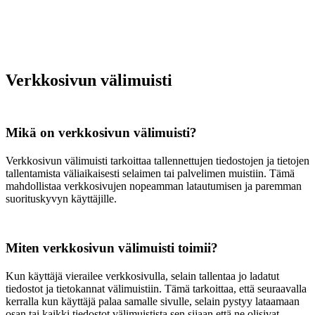
Verkkosivun välimuisti
Mikä on verkkosivun välimuisti?
Verkkosivun välimuisti tarkoittaa tallennettujen tiedostojen ja tietojen
tallentamista väliaikaisesti selaimen tai palvelimen muistiin. Tämä
mahdollistaa verkkosivujen nopeamman latautumisen ja paremman
suorituskyvyn käyttäjille.
Miten verkkosivun välimuisti toimii?
Kun käyttäjä vierailee verkkosivulla, selain tallentaa jo ladatut
tiedostot ja tietokannat välimuistiin. Tämä tarkoittaa, että seuraavalla
kerralla kun käyttäjä palaa samalle sivulle, selain pystyy lataamaan
osan tai kaikki tiedostot välimuistista sen sijaan että ne olisivat