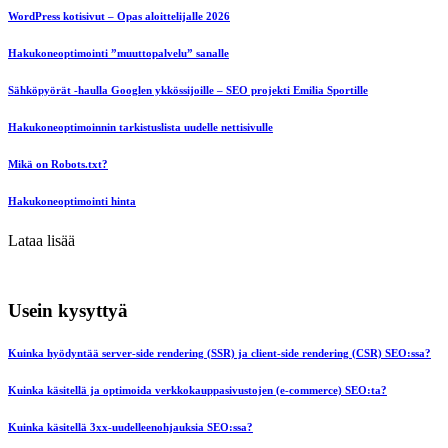
WordPress kotisivut – Opas aloittelijalle 2026
Hakukoneoptimointi ”muuttopalvelu” sanalle
Sähköpyörät -haulla Googlen ykkössijoille – SEO projekti Emilia Sportille
Hakukoneoptimoinnin tarkistuslista uudelle nettisivulle
Mikä on Robots.txt?
Hakukoneoptimointi hinta
Lataa lisää
Usein kysyttyä
Kuinka hyödyntää server-side rendering (SSR) ja client-side rendering (CSR) SEO:ssa?
Kuinka käsitellä ja optimoida verkkokauppasivustojen (e-commerce) SEO:ta?
Kuinka käsitellä 3xx-uudelleenohjauksia SEO:ssa?