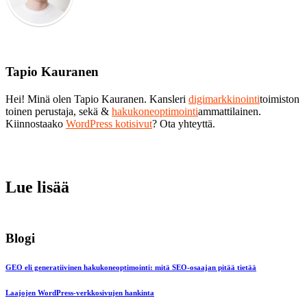
Tapio Kauranen
Hei! Minä olen Tapio Kauranen. Kansleri
digimarkkinointi
toimiston
toinen perustaja, sekä &
hakukoneoptimointi
ammattilainen.
Kiinnostaako
WordPress kotisivut
? Ota yhteyttä.
Lue lisää
Blogi
GEO eli generatiivinen hakukoneoptimointi: mitä SEO-osaajan pitää tietää
Laajojen WordPress-verkkosivujen hankinta