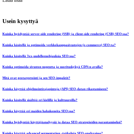
Lataa lisää
Usein kysyttyä
Kuinka hyödyntää server-side rendering (SSR) ja client-side rendering (CSR) SEO:ssa?
Kuinka käsitellä ja optimoida verkkokauppasivustojen (e-commerce) SEO:ta?
Kuinka käsitellä 3xx-uudelleenohjauksia SEO:ssa?
Kuinka optimoida sivuston nopeutta ja suorituskykyä CDN:n avulla?
Mitä ovat geotargetointi ja sen SEO-impaktit?
Kuinka käyttää ohjelmointirajapintoja (API) SEO-datan rikastamiseen?
Kuinka käsitellä sisältöä eri kielillä ja kulttuureilla?
Kuinka käyttää eri maiden hakukoneita SEO:ssa?
Kuinka hyödyntää käyttäjäanalyysiä ja dataa SEO-strategioiden parantamiseksi?
Kuinka käyttää advanced segmentation -työkaluja SEO-analyysissa?