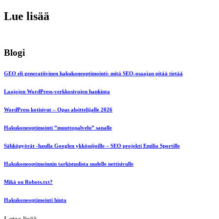
Lue lisää
Blogi
GEO eli generatiivinen hakukoneoptimointi: mitä SEO-osaajan pitää tietää
Laajojen WordPress-verkkosivujen hankinta
WordPress kotisivut – Opas aloittelijalle 2026
Hakukoneoptimointi ”muuttopalvelu” sanalle
Sähköpyörät -haulla Googlen ykkössijoille – SEO projekti Emilia Sportille
Hakukoneoptimoinnin tarkistuslista uudelle nettisivulle
Mikä on Robots.txt?
Hakukoneoptimointi hinta