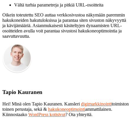
Vältä turhia parametreja ja pitkiä URL-osoitteita
Oikein toteutettu SEO auttaa verkkosivustoa näkymään paremmin
hakukoneiden hakutuloksissa ja parantaa siten sivuston näkyvyyttä
ja kävijämääriä. Asianmukaisesti käsiteltyjen dynaamisten URL-
osoitteiden avulla voit parantaa sivustosi hakukoneoptimointia ja
saavuttavuutta.
Tapio Kauranen
Hei! Minä olen Tapio Kauranen. Kansleri
digimarkkinointi
toimiston
toinen perustaja, sekä &
hakukoneoptimointi
ammattilainen.
Kiinnostaako
WordPress kotisivut
? Ota yhteyttä.