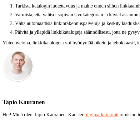
Tarkista katalogin luotettavuus ja maine ennen siihen linkkaami
Varmista, että valitset sopivan sivukategorian ja käytät asianmuk
Vältä automaattisia linkinrakennuspalveluja ja keskity laadukka
Päivitä ja ylläpidä linkkikatalogeja säännöllisesti, jotta ne pysyvä
Yhteenvetona, linkkikatalogeja voi hyödyntää oikein ja tehokkaasti, ku
Tapio Kauranen
Hei! Minä olen Tapio Kauranen. Kansleri
digimarkkinointi
toimiston 