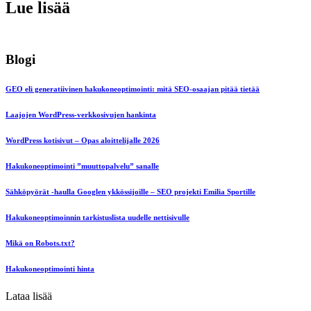
Lue lisää
Blogi
GEO eli generatiivinen hakukoneoptimointi: mitä SEO-osaajan pitää tietää
Laajojen WordPress-verkkosivujen hankinta
WordPress kotisivut – Opas aloittelijalle 2026
Hakukoneoptimointi ”muuttopalvelu” sanalle
Sähköpyörät -haulla Googlen ykkössijoille – SEO projekti Emilia Sportille
Hakukoneoptimoinnin tarkistuslista uudelle nettisivulle
Mikä on Robots.txt?
Hakukoneoptimointi hinta
Lataa lisää