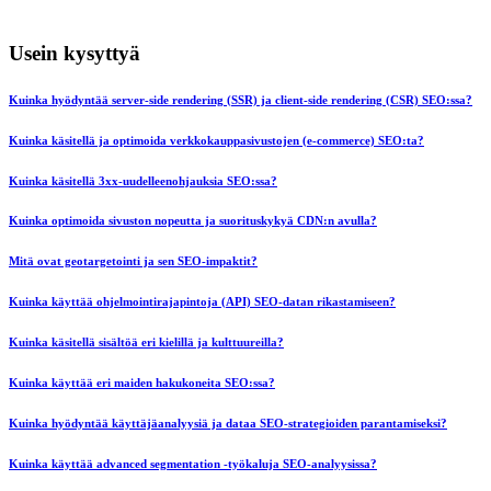
Usein kysyttyä
Kuinka hyödyntää server-side rendering (SSR) ja client-side rendering (CSR) SEO:ssa?
Kuinka käsitellä ja optimoida verkkokauppasivustojen (e-commerce) SEO:ta?
Kuinka käsitellä 3xx-uudelleenohjauksia SEO:ssa?
Kuinka optimoida sivuston nopeutta ja suorituskykyä CDN:n avulla?
Mitä ovat geotargetointi ja sen SEO-impaktit?
Kuinka käyttää ohjelmointirajapintoja (API) SEO-datan rikastamiseen?
Kuinka käsitellä sisältöä eri kielillä ja kulttuureilla?
Kuinka käyttää eri maiden hakukoneita SEO:ssa?
Kuinka hyödyntää käyttäjäanalyysiä ja dataa SEO-strategioiden parantamiseksi?
Kuinka käyttää advanced segmentation -työkaluja SEO-analyysissa?