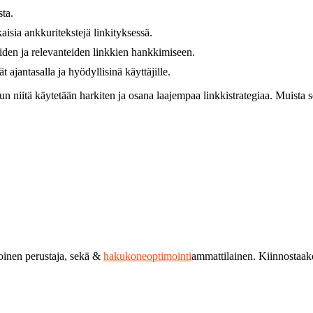
sta.
aisia ankkuritekstejä linkityksessä.
iden ja relevanteiden linkkien hankkimiseen.
t ajantasalla ja hyödyllisinä käyttäjille.
n niitä käytetään harkiten ja osana laajempaa linkkistrategiaa. Muista se
toinen perustaja, sekä &
hakukoneoptimointi
ammattilainen. Kiinnostaa