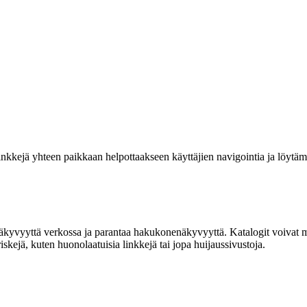
linkkejä yhteen paikkaan helpottaakseen käyttäjien navigointia ja löytäm
näkyvyyttä verkossa ja parantaa hakukonenäkyvyyttä. Katalogit voivat my
kejä, kuten huonolaatuisia linkkejä tai jopa huijaussivustoja.