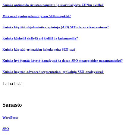
Kuinka optimoida sivuston nopeutta ja suorituskykyä CDN:n avulla?
Mitä ovat geotargetointi ja sen SEO-impaktit?
Kuinka käyttää ohjelmointirajapintoja (API) SEO-datan rikastamiseen?
Kuinka käsitellä sisältöä eri kielillä ja kulttuureilla?
Kuinka käyttää eri maiden hakukoneita SEO:ssa?
Kuinka hyödyntää käyttäjäanalyysiä ja dataa SEO-strategioiden parantamiseksi?
Kuinka käyttää advanced segmentation -työkaluja SEO-analyysissa?
Lataa lisää
Sanasto
WordPress
SEO