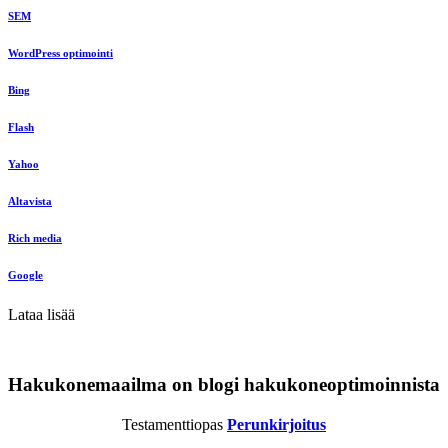
SEM
WordPress optimointi
Bing
Flash
Yahoo
Altavista
Rich media
Google
Lataa lisää
Hakukonemaailma on blogi hakukoneoptimoinnista
Testamenttiopas
Perunkirjoitus