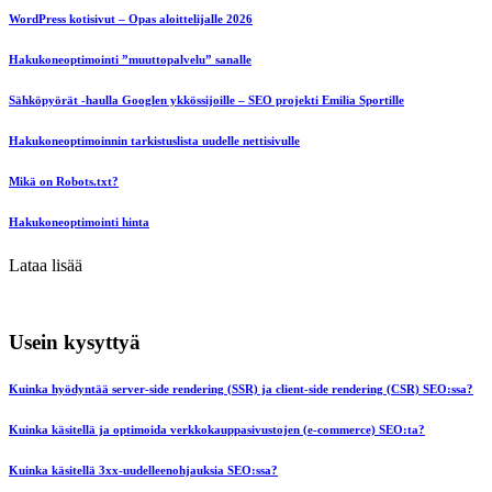
WordPress kotisivut – Opas aloittelijalle 2026
Hakukoneoptimointi ”muuttopalvelu” sanalle
Sähköpyörät -haulla Googlen ykkössijoille – SEO projekti Emilia Sportille
Hakukoneoptimoinnin tarkistuslista uudelle nettisivulle
Mikä on Robots.txt?
Hakukoneoptimointi hinta
Lataa lisää
Usein kysyttyä
Kuinka hyödyntää server-side rendering (SSR) ja client-side rendering (CSR) SEO:ssa?
Kuinka käsitellä ja optimoida verkkokauppasivustojen (e-commerce) SEO:ta?
Kuinka käsitellä 3xx-uudelleenohjauksia SEO:ssa?