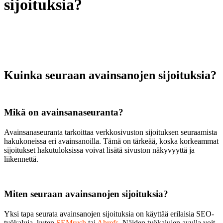
sijoituksia?
Kuinka seuraan avainsanojen sijoituksia?
Mikä on avainsanaseuranta?
Avainsanaseuranta tarkoittaa verkkosivuston sijoituksen seuraamista
hakukoneissa eri avainsanoilla. Tämä on tärkeää, koska korkeammat
sijoitukset hakutuloksissa voivat lisätä sivuston näkyvyyttä ja
liikennettä.
Miten seuraan avainsanojen sijoituksia?
Yksi tapa seurata avainsanojen sijoituksia on käyttää erilaisia SEO-
työkaluja, kuten
SEMrush
tai
Ahrefs
. Näiden työkalujen avulla voit