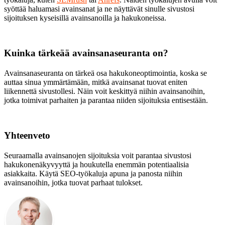
syöttää haluamasi avainsanat ja ne näyttävät sinulle sivustosi
sijoituksen kyseisillä avainsanoilla ja hakukoneissa.
Kuinka tärkeää avainsanaseuranta on?
Avainsanaseuranta on tärkeä osa hakukoneoptimointia, koska se
auttaa sinua ymmärtämään, mitkä avainsanat tuovat eniten
liikennettä sivustollesi. Näin voit keskittyä niihin avainsanoihin,
jotka toimivat parhaiten ja parantaa niiden sijoituksia entisestään.
Yhteenveto
Seuraamalla avainsanojen sijoituksia voit parantaa sivustosi
hakukonenäkyvyyttä ja houkutella enemmän potentiaalisia
asiakkaita. Käytä SEO-työkaluja apuna ja panosta niihin
avainsanoihin, jotka tuovat parhaat tulokset.