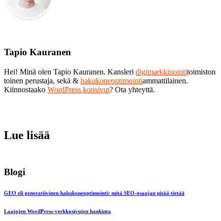
Tapio Kauranen
Hei! Minä olen Tapio Kauranen. Kansleri
digimarkkinointi
toimiston
toinen perustaja, sekä &
hakukoneoptimointi
ammattilainen.
Kiinnostaako
WordPress kotisivut
? Ota yhteyttä.
Lue lisää
Blogi
GEO eli generatiivinen hakukoneoptimointi: mitä SEO-osaajan pitää tietää
Laajojen WordPress-verkkosivujen hankinta