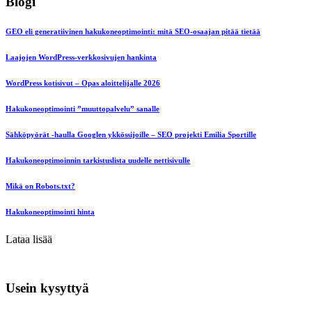
Blogi
GEO eli generatiivinen hakukoneoptimointi: mitä SEO-osaajan pitää tietää
Laajojen WordPress-verkkosivujen hankinta
WordPress kotisivut – Opas aloittelijalle 2026
Hakukoneoptimointi ”muuttopalvelu” sanalle
Sähköpyörät -haulla Googlen ykkössijoille – SEO projekti Emilia Sportille
Hakukoneoptimoinnin tarkistuslista uudelle nettisivulle
Mikä on Robots.txt?
Hakukoneoptimointi hinta
Lataa lisää
Usein kysyttyä