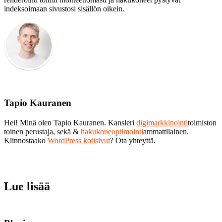
indeksoimaan sivustosi sisällön oikein.
Tapio Kauranen
Hei! Minä olen Tapio Kauranen. Kansleri
digimarkkinointi
toimiston
toinen perustaja, sekä &
hakukoneoptimointi
ammattilainen.
Kiinnostaako
WordPress kotisivut
? Ota yhteyttä.
Lue lisää