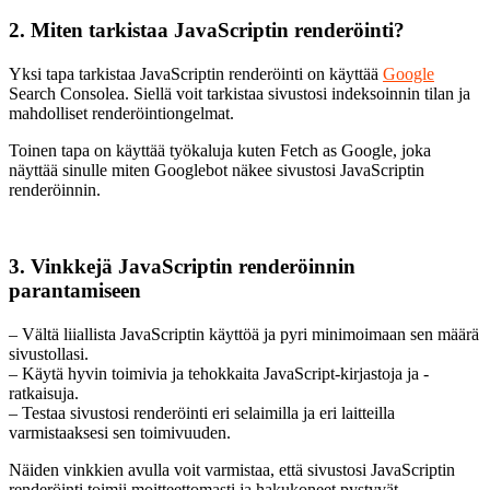
2. Miten tarkistaa JavaScriptin renderöinti?
Yksi tapa tarkistaa JavaScriptin renderöinti on käyttää
Google
Search Consolea. Siellä voit tarkistaa sivustosi indeksoinnin tilan ja
mahdolliset renderöintiongelmat.
Toinen tapa on käyttää työkaluja kuten Fetch as Google, joka
näyttää sinulle miten Googlebot näkee sivustosi JavaScriptin
renderöinnin.
3. Vinkkejä JavaScriptin renderöinnin
parantamiseen
– Vältä liiallista JavaScriptin käyttöä ja pyri minimoimaan sen määrä
sivustollasi.
– Käytä hyvin toimivia ja tehokkaita JavaScript-kirjastoja ja -
ratkaisuja.
– Testaa sivustosi renderöinti eri selaimilla ja eri laitteilla
varmistaaksesi sen toimivuuden.
Näiden vinkkien avulla voit varmistaa, että sivustosi JavaScriptin
renderöinti toimii moitteettomasti ja hakukoneet pystyvät