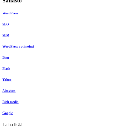
Sanasto
WordPress
SEO
SEM
WordPress optimointi
Bing
Flash
Yahoo
Altavista
Rich media
Google
Lataa lisää