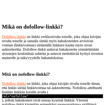
Mikä on dofollow-linkki?
Dofollow-linkki
on linkki verkkosivulta toiselle, joka ohjaa kävijän
sivulta toiselle ja samalla siirtää myös hakukoneiden arvioivan
voiman (linkkivoiman) siirtämällä linkkien kautta myös sivun
auktoriteettia. Dofollow-linkit auttavat hakukoneita ymmärtämään
sivustojen keskinäisiä suhteita ja antavat merkittävää hyötyä sivuston
maineelle ja näkyvyydelle hakutuloksissa.
Mitä on nofollow-linkki?
Nofollow-linkki
on linkki, joka ohjaa kävijän sivulta toiselle ilman,
että linkki siirtää linkkivoimaa tai auktoriteettia. Nofollow-attribuutti
lisätään linkkiin koodin avulla (
rel="nofollow"
), jolloin hakukoneet eivät seuraa kyseistä linkkiä. Yleensä
nofollow-linkit käytetään esimerkiksi sponsoroiduissa sisällöissä,