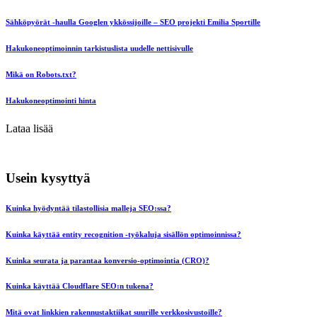
Sähköpyörät -haulla Googlen ykkössijoille – SEO projekti Emilia Sportille
Hakukoneoptimoinnin tarkistuslista uudelle nettisivulle
Mikä on Robots.txt?
Hakukoneoptimointi hinta
Lataa lisää
Usein kysyttyä
Kuinka hyödyntää tilastollisia malleja SEO:ssa?
Kuinka käyttää entity recognition -työkaluja sisällön optimoinnissa?
Kuinka seurata ja parantaa konversio-optimointia (CRO)?
Kuinka käyttää Cloudflare SEO:n tukena?
Mitä ovat linkkien rakennustaktiikat suurille verkkosivustoille?