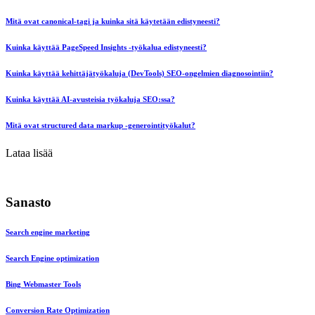
Mitä ovat canonical-tagi ja kuinka sitä käytetään edistyneesti?
Kuinka käyttää PageSpeed Insights -työkalua edistyneesti?
Kuinka käyttää kehittäjätyökaluja (DevTools) SEO-ongelmien diagnosointiin?
Kuinka käyttää AI-avusteisia työkaluja SEO:ssa?
Mitä ovat structured data markup -generointityökalut?
Lataa lisää
Sanasto
Search engine marketing
Search Engine optimization
Bing Webmaster Tools
Conversion Rate Optimization