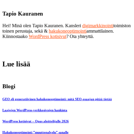
Tapio Kauranen
Hei! Minä olen Tapio Kauranen. Kansleri
digimarkkinointi
toimiston
toinen perustaja, sekä &
hakukoneoptimointi
ammattilainen.
Kiinnostaako
WordPress kotisivut
? Ota yhteyttä.
Lue lisää
Blogi
GEO eli generatiivinen hakukoneoptimointi: mitä SEO-osaajan pitää tietää
Laajojen WordPress-verkkosivujen hankinta
WordPress kotisivut – Opas aloittelijalle 2026
Hakukoneoptimointi ”muuttopalvelu” sanalle