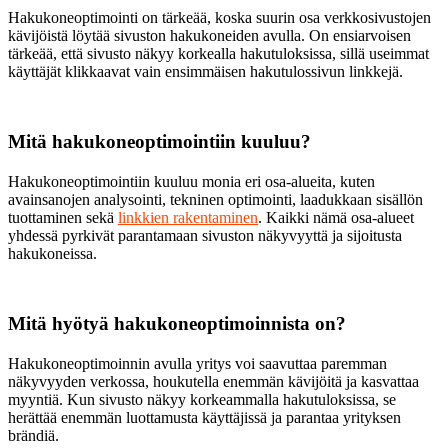
Hakukoneoptimointi on tärkeää, koska suurin osa verkkosivustojen
kävijöistä löytää sivuston hakukoneiden avulla. On ensiarvoisen
tärkeää, että sivusto näkyy korkealla hakutuloksissa, sillä useimmat
käyttäjät klikkaavat vain ensimmäisen hakutulossivun linkkejä.
Mitä hakukoneoptimointiin kuuluu?
Hakukoneoptimointiin kuuluu monia eri osa-alueita, kuten
avainsanojen analysointi, tekninen optimointi, laadukkaan sisällön
tuottaminen sekä
linkkien rakentaminen
. Kaikki nämä osa-alueet
yhdessä pyrkivät parantamaan sivuston näkyvyyttä ja sijoitusta
hakukoneissa.
Mitä hyötyä hakukoneoptimoinnista on?
Hakukoneoptimoinnin avulla yritys voi saavuttaa paremman
näkyvyyden verkossa, houkutella enemmän kävijöitä ja kasvattaa
myyntiä. Kun sivusto näkyy korkeammalla hakutuloksissa, se
herättää enemmän luottamusta käyttäjissä ja parantaa yrityksen
brändiä.