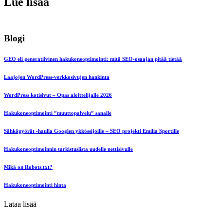
Lue lisää
Blogi
GEO eli generatiivinen hakukoneoptimointi: mitä SEO-osaajan pitää tietää
Laajojen WordPress-verkkosivujen hankinta
WordPress kotisivut – Opas aloittelijalle 2026
Hakukoneoptimointi ”muuttopalvelu” sanalle
Sähköpyörät -haulla Googlen ykkössijoille – SEO projekti Emilia Sportille
Hakukoneoptimoinnin tarkistuslista uudelle nettisivulle
Mikä on Robots.txt?
Hakukoneoptimointi hinta
Lataa lisää