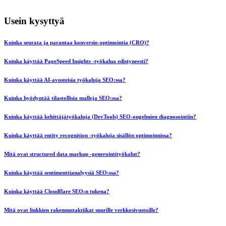
Usein kysyttyä
Kuinka seurata ja parantaa konversio-optimointia (CRO)?
Kuinka käyttää PageSpeed Insights -työkalua edistyneesti?
Kuinka käyttää AI-avusteisia työkaluja SEO:ssa?
Kuinka hyödyntää tilastollisia malleja SEO:ssa?
Kuinka käyttää kehittäjätyökaluja (DevTools) SEO-ongelmien diagnosointiin?
Kuinka käyttää entity recognition -työkaluja sisällön optimoinnissa?
Mitä ovat structured data markup -generointityökalut?
Kuinka käyttää sentimenttianalyysiä SEO:ssa?
Kuinka käyttää Cloudflare SEO:n tukena?
Mitä ovat linkkien rakennustaktiikat suurille verkkosivustoille?