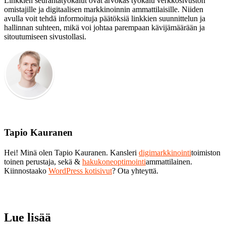
Linkkien seurantatyökalut ovat arvokas työkalu verkkosivuston
omistajille ja digitaalisen markkinoinnin ammattilaisille. Niiden
avulla voit tehdä informoituja päätöksiä linkkien suunnittelun ja
hallinnan suhteen, mikä voi johtaa parempaan kävijämäärään ja
sitoutumiseen sivustollasi.
Tapio Kauranen
Hei! Minä olen Tapio Kauranen. Kansleri
digimarkkinointi
toimiston
toinen perustaja, sekä &
hakukoneoptimointi
ammattilainen.
Kiinnostaako
WordPress kotisivut
? Ota yhteyttä.
Lue lisää