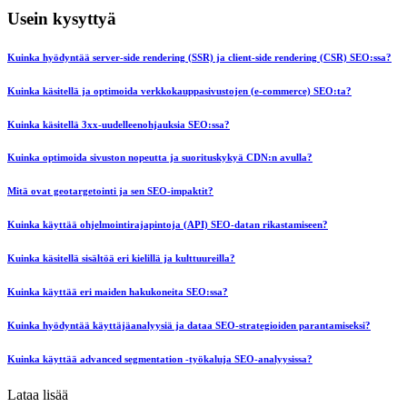
Usein kysyttyä
Kuinka hyödyntää server-side rendering (SSR) ja client-side rendering (CSR) SEO:ssa?
Kuinka käsitellä ja optimoida verkkokauppasivustojen (e-commerce) SEO:ta?
Kuinka käsitellä 3xx-uudelleenohjauksia SEO:ssa?
Kuinka optimoida sivuston nopeutta ja suorituskykyä CDN:n avulla?
Mitä ovat geotargetointi ja sen SEO-impaktit?
Kuinka käyttää ohjelmointirajapintoja (API) SEO-datan rikastamiseen?
Kuinka käsitellä sisältöä eri kielillä ja kulttuureilla?
Kuinka käyttää eri maiden hakukoneita SEO:ssa?
Kuinka hyödyntää käyttäjäanalyysiä ja dataa SEO-strategioiden parantamiseksi?
Kuinka käyttää advanced segmentation -työkaluja SEO-analyysissa?
Lataa lisää