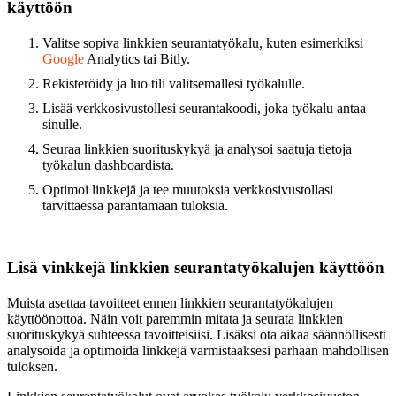
käyttöön
Valitse sopiva linkkien seurantatyökalu, kuten esimerkiksi
Google
Analytics tai Bitly.
Rekisteröidy ja luo tili valitsemallesi työkalulle.
Lisää verkkosivustollesi seurantakoodi, joka työkalu antaa
sinulle.
Seuraa linkkien suorituskykyä ja analysoi saatuja tietoja
työkalun dashboardista.
Optimoi linkkejä ja tee muutoksia verkkosivustollasi
tarvittaessa parantamaan tuloksia.
Lisä vinkkejä linkkien seurantatyökalujen käyttöön
Muista asettaa tavoitteet ennen linkkien seurantatyökalujen
käyttöönottoa. Näin voit paremmin mitata ja seurata linkkien
suorituskykyä suhteessa tavoitteisiisi. Lisäksi ota aikaa säännöllisesti
analysoida ja optimoida linkkejä varmistaaksesi parhaan mahdollisen
tuloksen.