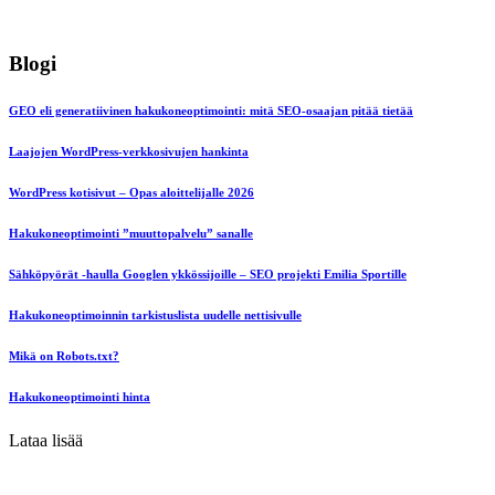
Blogi
GEO eli generatiivinen hakukoneoptimointi: mitä SEO-osaajan pitää tietää
Laajojen WordPress-verkkosivujen hankinta
WordPress kotisivut – Opas aloittelijalle 2026
Hakukoneoptimointi ”muuttopalvelu” sanalle
Sähköpyörät -haulla Googlen ykkössijoille – SEO projekti Emilia Sportille
Hakukoneoptimoinnin tarkistuslista uudelle nettisivulle
Mikä on Robots.txt?
Hakukoneoptimointi hinta
Lataa lisää