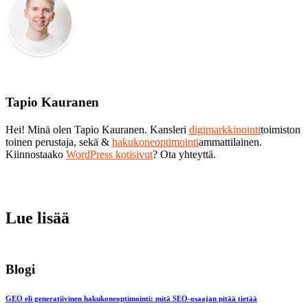
Tapio Kauranen
Hei! Minä olen Tapio Kauranen. Kansleri
digimarkkinointi
toimiston
toinen perustaja, sekä &
hakukoneoptimointi
ammattilainen.
Kiinnostaako
WordPress kotisivut
? Ota yhteyttä.
Lue lisää
Blogi
GEO eli generatiivinen hakukoneoptimointi: mitä SEO-osaajan pitää tietää