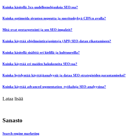
Kuinka käsitellä 3xx-uudelleenohjauksia SEO:ssa?
Kuinka optimoida sivuston nopeutta ja suorituskykyä CDN:n avulla?
Mitä ovat geotargetointi ja sen SEO-impaktit?
Kuinka käyttää ohjelmointirajapintoja (API) SEO-datan rikastamiseen?
Kuinka käsitellä sisältöä eri kielillä ja kulttuureilla?
Kuinka käyttää eri maiden hakukoneita SEO:ssa?
Kuinka hyödyntää käyttäjäanalyysiä ja dataa SEO-strategioiden parantamiseksi?
Kuinka käyttää advanced segmentation -työkaluja SEO-analyysissa?
Lataa lisää
Sanasto
Search engine marketing