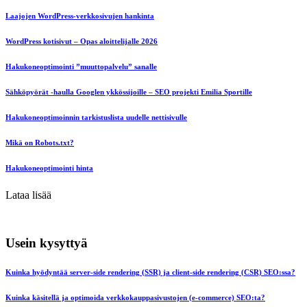
Laajojen WordPress-verkkosivujen hankinta
WordPress kotisivut – Opas aloittelijalle 2026
Hakukoneoptimointi ”muuttopalvelu” sanalle
Sähköpyörät -haulla Googlen ykkössijoille – SEO projekti Emilia Sportille
Hakukoneoptimoinnin tarkistuslista uudelle nettisivulle
Mikä on Robots.txt?
Hakukoneoptimointi hinta
Lataa lisää
Usein kysyttyä
Kuinka hyödyntää server-side rendering (SSR) ja client-side rendering (CSR) SEO:ssa?
Kuinka käsitellä ja optimoida verkkokauppasivustojen (e-commerce) SEO:ta?