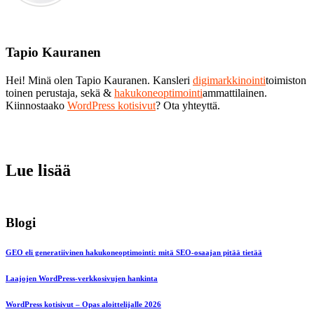
Tapio Kauranen
Hei! Minä olen Tapio Kauranen. Kansleri
digimarkkinointi
toimiston
toinen perustaja, sekä &
hakukoneoptimointi
ammattilainen.
Kiinnostaako
WordPress kotisivut
? Ota yhteyttä.
Lue lisää
Blogi
GEO eli generatiivinen hakukoneoptimointi: mitä SEO-osaajan pitää tietää
Laajojen WordPress-verkkosivujen hankinta
WordPress kotisivut – Opas aloittelijalle 2026