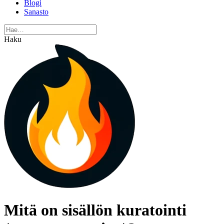
Blogi
Sanasto
Haku
Mitä on sisällön kuratointi