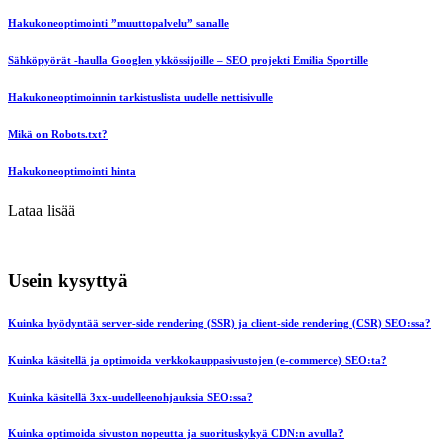
Hakukoneoptimointi ”muuttopalvelu” sanalle
Sähköpyörät -haulla Googlen ykkössijoille – SEO projekti Emilia Sportille
Hakukoneoptimoinnin tarkistuslista uudelle nettisivulle
Mikä on Robots.txt?
Hakukoneoptimointi hinta
Lataa lisää
Usein kysyttyä
Kuinka hyödyntää server-side rendering (SSR) ja client-side rendering (CSR) SEO:ssa?
Kuinka käsitellä ja optimoida verkkokauppasivustojen (e-commerce) SEO:ta?
Kuinka käsitellä 3xx-uudelleenohjauksia SEO:ssa?
Kuinka optimoida sivuston nopeutta ja suorituskykyä CDN:n avulla?