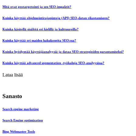
Mitä ovat geotargetointi ja sen SEO-impaktit?
Kuinka käyttää ohjelmointirajapintoja (API) SEO-datan rikastamiseen?
Kuinka käsitellä sisältöä eri kielillä ja kulttuureilla?
Kuinka käyttää eri maiden hakukoneita SEO:ssa?
Kuinka hyödyntää käyttäjäanalyysiä ja dataa SEO-strategioiden parantamiseksi?
Kuinka käyttää advanced segmentation -työkaluja SEO-analyysissa?
Lataa lisää
Sanasto
Search engine marketing
Search Engine optimization
Bing Webmaster Tools