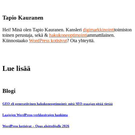
Tapio Kauranen
Hei! Minä olen Tapio Kauranen. Kansleri
digimarkkinointi
toimiston
toinen perustaja, sekä &
hakukoneoptimointi
ammattilainen.
Kiinnostaako
WordPress kotisivut
? Ota yhteyttä.
Lue lisää
Blogi
GEO eli generatiivinen hakukoneoptimointi: mitä SEO-osaajan pitää tietää
Laajojen WordPress-verkkosivujen hankinta
WordPress kotisivut – Opas aloittelijalle 2026