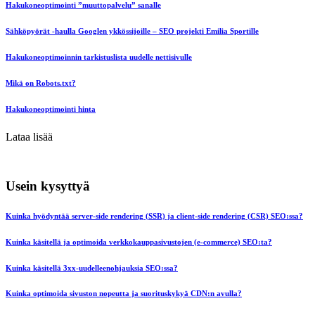
Hakukoneoptimointi ”muuttopalvelu” sanalle
Sähköpyörät -haulla Googlen ykkössijoille – SEO projekti Emilia Sportille
Hakukoneoptimoinnin tarkistuslista uudelle nettisivulle
Mikä on Robots.txt?
Hakukoneoptimointi hinta
Lataa lisää
Usein kysyttyä
Kuinka hyödyntää server-side rendering (SSR) ja client-side rendering (CSR) SEO:ssa?
Kuinka käsitellä ja optimoida verkkokauppasivustojen (e-commerce) SEO:ta?
Kuinka käsitellä 3xx-uudelleenohjauksia SEO:ssa?
Kuinka optimoida sivuston nopeutta ja suorituskykyä CDN:n avulla?