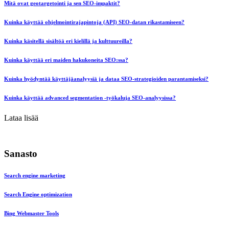
Mitä ovat geotargetointi ja sen SEO-impaktit?
Kuinka käyttää ohjelmointirajapintoja (API) SEO-datan rikastamiseen?
Kuinka käsitellä sisältöä eri kielillä ja kulttuureilla?
Kuinka käyttää eri maiden hakukoneita SEO:ssa?
Kuinka hyödyntää käyttäjäanalyysiä ja dataa SEO-strategioiden parantamiseksi?
Kuinka käyttää advanced segmentation -työkaluja SEO-analyysissa?
Lataa lisää
Sanasto
Search engine marketing
Search Engine optimization
Bing Webmaster Tools