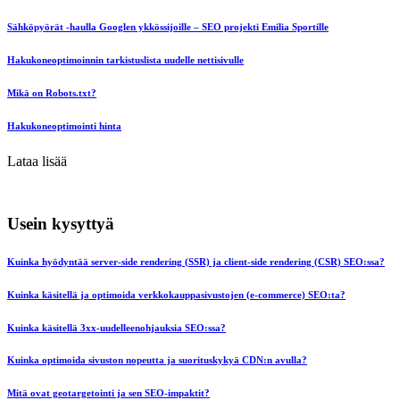
Sähköpyörät -haulla Googlen ykkössijoille – SEO projekti Emilia Sportille
Hakukoneoptimoinnin tarkistuslista uudelle nettisivulle
Mikä on Robots.txt?
Hakukoneoptimointi hinta
Lataa lisää
Usein kysyttyä
Kuinka hyödyntää server-side rendering (SSR) ja client-side rendering (CSR) SEO:ssa?
Kuinka käsitellä ja optimoida verkkokauppasivustojen (e-commerce) SEO:ta?
Kuinka käsitellä 3xx-uudelleenohjauksia SEO:ssa?
Kuinka optimoida sivuston nopeutta ja suorituskykyä CDN:n avulla?
Mitä ovat geotargetointi ja sen SEO-impaktit?