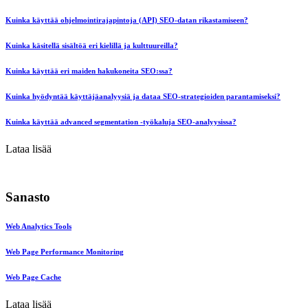
Kuinka käyttää ohjelmointirajapintoja (API) SEO-datan rikastamiseen?
Kuinka käsitellä sisältöä eri kielillä ja kulttuureilla?
Kuinka käyttää eri maiden hakukoneita SEO:ssa?
Kuinka hyödyntää käyttäjäanalyysiä ja dataa SEO-strategioiden parantamiseksi?
Kuinka käyttää advanced segmentation -työkaluja SEO-analyysissa?
Lataa lisää
Sanasto
Web Analytics Tools
Web Page Performance Monitoring
Web Page Cache
Lataa lisää