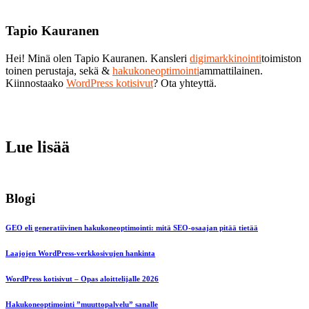
Tapio Kauranen
Hei! Minä olen Tapio Kauranen. Kansleri
digimarkkinointi
toimiston
toinen perustaja, sekä &
hakukoneoptimointi
ammattilainen.
Kiinnostaako
WordPress kotisivut
? Ota yhteyttä.
Lue lisää
Blogi
GEO eli generatiivinen hakukoneoptimointi: mitä SEO-osaajan pitää tietää
Laajojen WordPress-verkkosivujen hankinta
WordPress kotisivut – Opas aloittelijalle 2026
Hakukoneoptimointi ”muuttopalvelu” sanalle