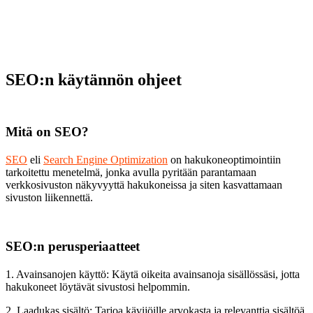
SEO:n käytännön ohjeet
Mitä on SEO?
SEO
eli
Search Engine Optimization
on hakukoneoptimointiin
tarkoitettu menetelmä, jonka avulla pyritään parantamaan
verkkosivuston näkyvyyttä hakukoneissa ja siten kasvattamaan
sivuston liikennettä.
SEO:n perusperiaatteet
1. Avainsanojen käyttö: Käytä oikeita avainsanoja sisällössäsi, jotta
hakukoneet löytävät sivustosi helpommin.
2. Laadukas sisältö: Tarjoa kävijöille arvokasta ja relevanttia sisältöä,