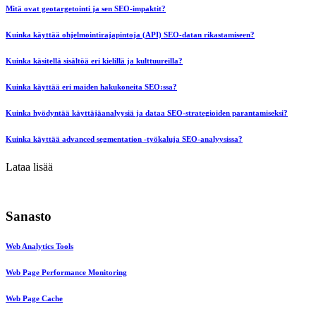
Mitä ovat geotargetointi ja sen SEO-impaktit?
Kuinka käyttää ohjelmointirajapintoja (API) SEO-datan rikastamiseen?
Kuinka käsitellä sisältöä eri kielillä ja kulttuureilla?
Kuinka käyttää eri maiden hakukoneita SEO:ssa?
Kuinka hyödyntää käyttäjäanalyysiä ja dataa SEO-strategioiden parantamiseksi?
Kuinka käyttää advanced segmentation -työkaluja SEO-analyysissa?
Lataa lisää
Sanasto
Web Analytics Tools
Web Page Performance Monitoring
Web Page Cache