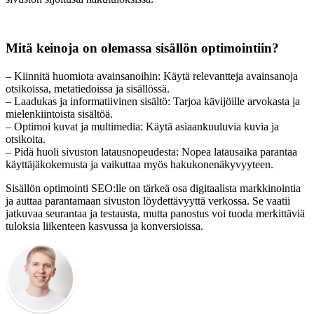
Mitä keinoja on olemassa sisällön optimointiin?
– Kiinnitä huomiota avainsanoihin: Käytä relevantteja avainsanoja
otsikoissa, metatiedoissa ja sisällössä.
– Laadukas ja informatiivinen sisältö: Tarjoa kävijöille arvokasta ja
mielenkiintoista sisältöä.
– Optimoi kuvat ja multimedia: Käytä asiaankuuluvia kuvia ja
otsikoita.
– Pidä huoli sivuston latausnopeudesta: Nopea latausaika parantaa
käyttäjäkokemusta ja vaikuttaa myös hakukonenäkyvyyteen.
Sisällön optimointi SEO:lle on tärkeä osa digitaalista markkinointia
ja auttaa parantamaan sivuston löydettävyyttä verkossa. Se vaatii
jatkuvaa seurantaa ja testausta, mutta panostus voi tuoda merkittäviä
tuloksia liikenteen kasvussa ja konversioissa.