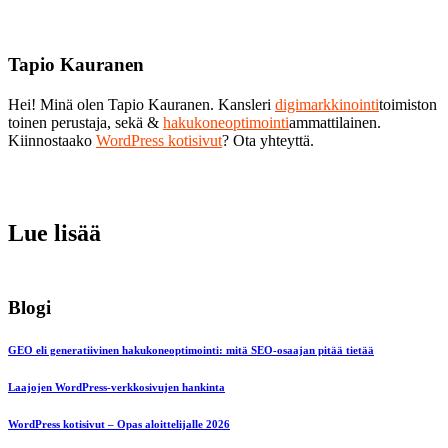
Tapio Kauranen
Hei! Minä olen Tapio Kauranen. Kansleri
digimarkkinointi
toimiston
toinen perustaja, sekä &
hakukoneoptimointi
ammattilainen.
Kiinnostaako
WordPress kotisivut
? Ota yhteyttä.
Lue lisää
Blogi
GEO eli generatiivinen hakukoneoptimointi: mitä SEO-osaajan pitää tietää
Laajojen WordPress-verkkosivujen hankinta
WordPress kotisivut – Opas aloittelijalle 2026