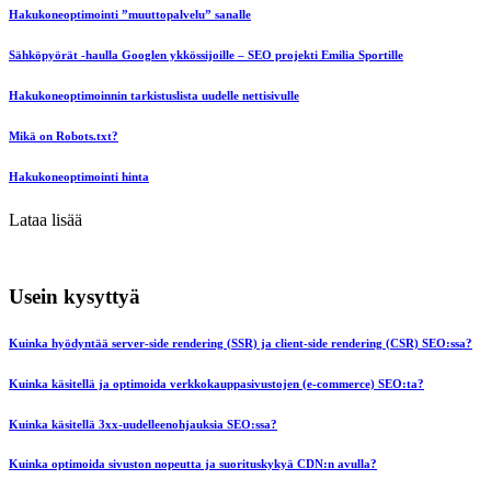
Hakukoneoptimointi ”muuttopalvelu” sanalle
Sähköpyörät -haulla Googlen ykkössijoille – SEO projekti Emilia Sportille
Hakukoneoptimoinnin tarkistuslista uudelle nettisivulle
Mikä on Robots.txt?
Hakukoneoptimointi hinta
Lataa lisää
Usein kysyttyä
Kuinka hyödyntää server-side rendering (SSR) ja client-side rendering (CSR) SEO:ssa?
Kuinka käsitellä ja optimoida verkkokauppasivustojen (e-commerce) SEO:ta?
Kuinka käsitellä 3xx-uudelleenohjauksia SEO:ssa?
Kuinka optimoida sivuston nopeutta ja suorituskykyä CDN:n avulla?