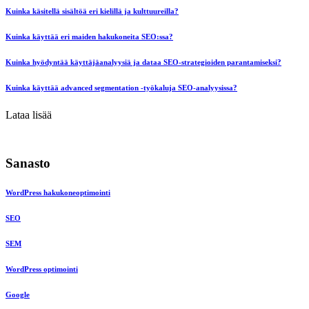
Kuinka käsitellä sisältöä eri kielillä ja kulttuureilla?
Kuinka käyttää eri maiden hakukoneita SEO:ssa?
Kuinka hyödyntää käyttäjäanalyysiä ja dataa SEO-strategioiden parantamiseksi?
Kuinka käyttää advanced segmentation -työkaluja SEO-analyysissa?
Lataa lisää
Sanasto
WordPress hakukoneoptimointi
SEO
SEM
WordPress optimointi
Google