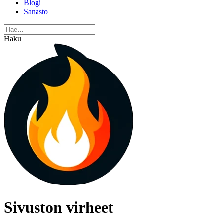
Blogi
Sanasto
Haku
Sivuston virheet