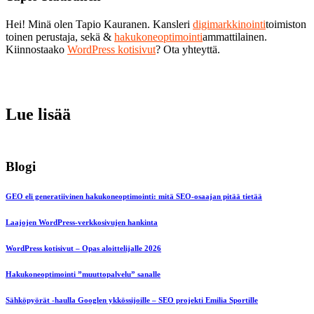
Hei! Minä olen Tapio Kauranen. Kansleri
digimarkkinointi
toimiston
toinen perustaja, sekä &
hakukoneoptimointi
ammattilainen.
Kiinnostaako
WordPress kotisivut
? Ota yhteyttä.
Lue lisää
Blogi
GEO eli generatiivinen hakukoneoptimointi: mitä SEO-osaajan pitää tietää
Laajojen WordPress-verkkosivujen hankinta
WordPress kotisivut – Opas aloittelijalle 2026
Hakukoneoptimointi ”muuttopalvelu” sanalle
Sähköpyörät -haulla Googlen ykkössijoille – SEO projekti Emilia Sportille