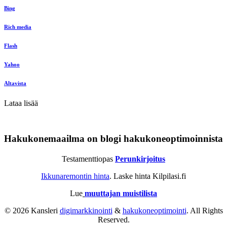
Bing
Rich media
Flash
Yahoo
Altavista
Lataa lisää
Hakukonemaailma on blogi hakukoneoptimoinnista
Testamenttiopas
Perunkirjoitus
Ikkunaremontin hinta
. Laske hinta Kilpilasi.fi
Lue
muuttajan muistilista
© 2026 Kansleri
digimarkkinointi
&
hakukoneoptimointi
. All Rights
Reserved.