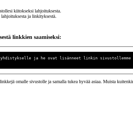
tollesi kiitokseksi lahjoituksesta.
lahjoituksesta ja linkityksestä.
stä linkkien saamiseksi:
uyhdistykselle ja he ovat lisänneet linkin sivustollemme
nkkejä omalle sivustolle ja samalla tukea hyvää asiaa. Muista kuitenkin ol