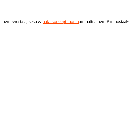
toinen perustaja, sekä &
hakukoneoptimointi
ammattilainen. Kiinnostaa