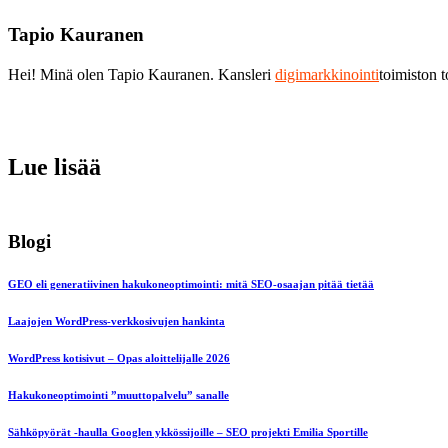
Tapio Kauranen
Hei! Minä olen Tapio Kauranen. Kansleri
digimarkkinointi
toimiston 
Lue lisää
Blogi
GEO eli generatiivinen hakukoneoptimointi: mitä SEO-osaajan pitää tietää
Laajojen WordPress-verkkosivujen hankinta
WordPress kotisivut – Opas aloittelijalle 2026
Hakukoneoptimointi ”muuttopalvelu” sanalle
Sähköpyörät -haulla Googlen ykkössijoille – SEO projekti Emilia Sportille