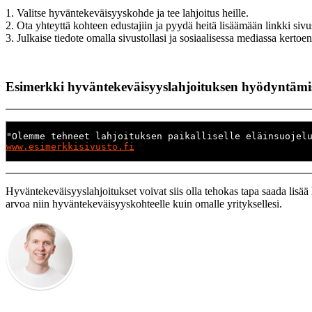
1. Valitse hyväntekeväisyyskohde ja tee lahjoitus heille.
2. Ota yhteyttä kohteen edustajiin ja pyydä heitä lisäämään linkki sivus
3. Julkaise tiedote omalla sivustollasi ja sosiaalisessa mediassa kertoen 
Esimerkki hyväntekeväisyyslahjoituksen hyödyntämise
"Olemme tehneet lahjoituksen paikalliselle eläinsuojel
www.esimerkkisivusto.fi
Hyväntekeväisyyslahjoitukset voivat siis olla tehokas tapa saada lisää li
arvoa niin hyväntekeväisyyskohteelle kuin omalle yrityksellesi.