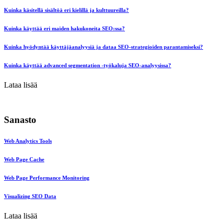
Kuinka käsitellä sisältöä eri kielillä ja kulttuureilla?
Kuinka käyttää eri maiden hakukoneita SEO:ssa?
Kuinka hyödyntää käyttäjäanalyysiä ja dataa SEO-strategioiden parantamiseksi?
Kuinka käyttää advanced segmentation -työkaluja SEO-analyysissa?
Lataa lisää
Sanasto
Web Analytics Tools
Web Page Cache
Web Page Performance Monitoring
Visualizing SEO Data
Lataa lisää