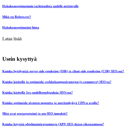
Hakukoneoptimoinnin tarkistuslista uudelle nettisivulle
Mikä on Robots.txt?
Hakukoneoptimointi hinta
Lataa lisää
Usein kysyttyä
Kuinka hyödyntää server-side rendering (SSR) ja client-side rendering (CSR) SEO:ssa?
Kuinka käsitellä ja optimoida verkkokauppasivustojen (e-commerce) SEO:ta?
Kuinka käsitellä 3xx-uudelleenohjauksia SEO:ssa?
Kuinka optimoida sivuston nopeutta ja suorituskykyä CDN:n avulla?
Mitä ovat geotargetointi ja sen SEO-impaktit?
Kuinka käyttää ohjelmointirajapintoja (API) SEO-datan rikastamiseen?