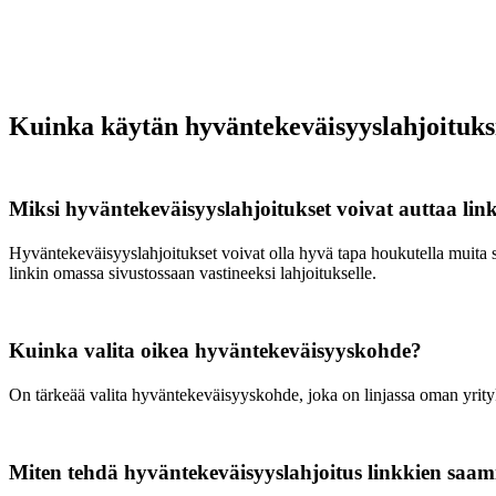
Kuinka käytän hyväntekeväisyyslahjoituksi
Miksi hyväntekeväisyyslahjoitukset voivat auttaa lin
Hyväntekeväisyyslahjoitukset voivat olla hyvä tapa houkutella muita s
linkin omassa sivustossaan vastineeksi lahjoitukselle.
Kuinka valita oikea hyväntekeväisyyskohde?
On tärkeää valita hyväntekeväisyyskohde, joka on linjassa oman yrityks
Miten tehdä hyväntekeväisyyslahjoitus linkkien saam