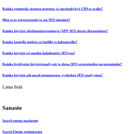
Kuinka optimoida sivuston nopeutta ja suorituskykyä CDN:n avulla?
Mitä ovat geotargetointi ja sen SEO-impaktit?
Kuinka käyttää ohjelmointirajapintoja (API) SEO-datan rikastamiseen?
Kuinka käsitellä sisältöä eri kielillä ja kulttuureilla?
Kuinka käyttää eri maiden hakukoneita SEO:ssa?
Kuinka hyödyntää käyttäjäanalyysiä ja dataa SEO-strategioiden parantamiseksi?
Kuinka käyttää advanced segmentation -työkaluja SEO-analyysissa?
Lataa lisää
Sanasto
Search engine marketing
Search Engine optimization