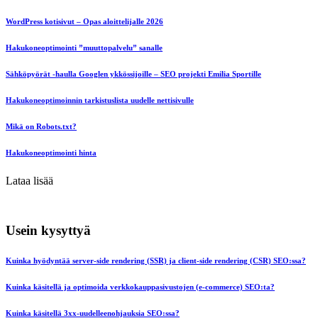
WordPress kotisivut – Opas aloittelijalle 2026
Hakukoneoptimointi ”muuttopalvelu” sanalle
Sähköpyörät -haulla Googlen ykkössijoille – SEO projekti Emilia Sportille
Hakukoneoptimoinnin tarkistuslista uudelle nettisivulle
Mikä on Robots.txt?
Hakukoneoptimointi hinta
Lataa lisää
Usein kysyttyä
Kuinka hyödyntää server-side rendering (SSR) ja client-side rendering (CSR) SEO:ssa?
Kuinka käsitellä ja optimoida verkkokauppasivustojen (e-commerce) SEO:ta?
Kuinka käsitellä 3xx-uudelleenohjauksia SEO:ssa?