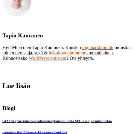
Tapio Kauranen
Hei! Minä olen Tapio Kauranen. Kansleri
digimarkkinointi
toimiston
toinen perustaja, sekä &
hakukoneoptimointi
ammattilainen.
Kiinnostaako
WordPress kotisivut
? Ota yhteyttä.
Lue lisää
Blogi
GEO eli generatiivinen hakukoneoptimointi: mitä SEO-osaajan pitää tietää
Laajojen WordPress-verkkosivujen hankinta