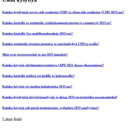
Kuinka hyödyntää server-side rendering (SSR) ja client-side rendering (CSR) SEO:ssa?
Kuinka käsitellä ja optimoida verkkokauppasivustojen (e-commerce) SEO:ta?
Kuinka käsitellä 3xx-uudelleenohjauksia SEO:ssa?
Kuinka optimoida sivuston nopeutta ja suorituskykyä CDN:n avulla?
Mitä ovat geotargetointi ja sen SEO-impaktit?
Kuinka käyttää ohjelmointirajapintoja (API) SEO-datan rikastamiseen?
Kuinka käsitellä sisältöä eri kielillä ja kulttuureilla?
Kuinka käyttää eri maiden hakukoneita SEO:ssa?
Kuinka hyödyntää käyttäjäanalyysiä ja dataa SEO-strategioiden parantamiseksi?
Kuinka käyttää advanced segmentation -työkaluja SEO-analyysissa?
Lataa lisää