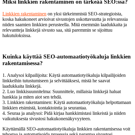
Miksi linkkien rakentaminen on tärkeää SEO:ssa?
Linkkien rakentaminen
on yksi tärkeimmistä SEO-strategioista,
koska hakukoneet arvioivat sivustojen uskottavuutta ja relevanssia
niiden saamien linkkien perusteella. Mitä enemmän laadukkaita ja
relevantteja linkkejä sivusto saa, sitä paremmin se sijoittuu
hakutuloksissa.
Kuinka käyttää SEO-automaatiotyökaluja linkkien
rakentamisessa?
1. Analysoi kilpailijoita: Käytä automaatiotyökaluja kilpailijoiden
linkkeihin tutustumiseen ja selvittääksesi, mistä he saavat
laadukkaita linkkejä.
2. Luo linkkisuunnitelma: Suunnittele, millaisia linkkejä haluat
hankkia ja miten aiot sen tehdä.
3. Linkkien rakentaminen: Käytä automaatiotyökaluja helpottamaan
linkkien etsimistä, kontaktointia ja seurantaa.
4. Seuraa ja analysoi: Pidä kirjaa hankkimistasi linkeistä ja niiden
vaikutuksesta sivustosi hakukonenäkyvyyteen.
Käyttämällä SEO-automaatiotyökaluja linkkien rakentamisessa voit
tehostaa ja automatisoida prosessia sekä parantaa sivustosi