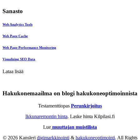
Sanasto
Web Analytics Tools
Web Page Cache
Web Page Performance Monitoring
Visualizing SEO Data
Lataa lisää
Hakukonemaailma on blogi hakukoneoptimoinnista
Testamenttiopas
Perunkirjoitus
Ikkunaremontin hinta
. Laske hinta Kilpilasi.fi
Lue
muuttajan muistilista
© 2026 Kansleri
digimarkkinointi
&
hakukoneoptimointi
. All Rights