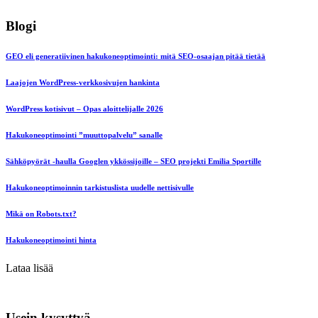
Blogi
GEO eli generatiivinen hakukoneoptimointi: mitä SEO-osaajan pitää tietää
Laajojen WordPress-verkkosivujen hankinta
WordPress kotisivut – Opas aloittelijalle 2026
Hakukoneoptimointi ”muuttopalvelu” sanalle
Sähköpyörät -haulla Googlen ykkössijoille – SEO projekti Emilia Sportille
Hakukoneoptimoinnin tarkistuslista uudelle nettisivulle
Mikä on Robots.txt?
Hakukoneoptimointi hinta
Lataa lisää
Usein kysyttyä