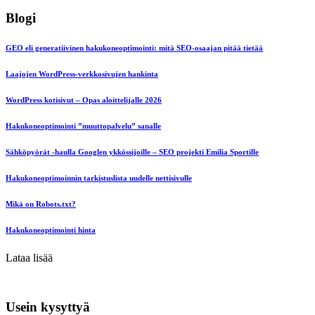
Blogi
GEO eli generatiivinen hakukoneoptimointi: mitä SEO-osaajan pitää tietää
Laajojen WordPress-verkkosivujen hankinta
WordPress kotisivut – Opas aloittelijalle 2026
Hakukoneoptimointi ”muuttopalvelu” sanalle
Sähköpyörät -haulla Googlen ykkössijoille – SEO projekti Emilia Sportille
Hakukoneoptimoinnin tarkistuslista uudelle nettisivulle
Mikä on Robots.txt?
Hakukoneoptimointi hinta
Lataa lisää
Usein kysyttyä