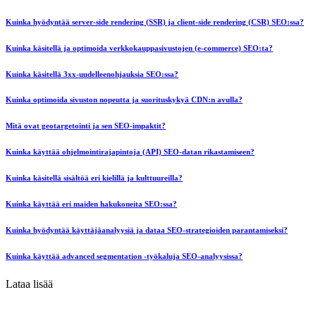
Kuinka hyödyntää server-side rendering (SSR) ja client-side rendering (CSR) SEO:ssa?
Kuinka käsitellä ja optimoida verkkokauppasivustojen (e-commerce) SEO:ta?
Kuinka käsitellä 3xx-uudelleenohjauksia SEO:ssa?
Kuinka optimoida sivuston nopeutta ja suorituskykyä CDN:n avulla?
Mitä ovat geotargetointi ja sen SEO-impaktit?
Kuinka käyttää ohjelmointirajapintoja (API) SEO-datan rikastamiseen?
Kuinka käsitellä sisältöä eri kielillä ja kulttuureilla?
Kuinka käyttää eri maiden hakukoneita SEO:ssa?
Kuinka hyödyntää käyttäjäanalyysiä ja dataa SEO-strategioiden parantamiseksi?
Kuinka käyttää advanced segmentation -työkaluja SEO-analyysissa?
Lataa lisää