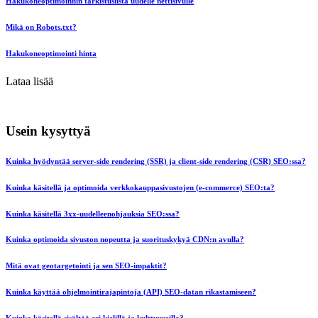
Hakukoneoptimoinnin tarkistuslista uudelle nettisivulle
Mikä on Robots.txt?
Hakukoneoptimointi hinta
Lataa lisää
Usein kysyttyä
Kuinka hyödyntää server-side rendering (SSR) ja client-side rendering (CSR) SEO:ssa?
Kuinka käsitellä ja optimoida verkkokauppasivustojen (e-commerce) SEO:ta?
Kuinka käsitellä 3xx-uudelleenohjauksia SEO:ssa?
Kuinka optimoida sivuston nopeutta ja suorituskykyä CDN:n avulla?
Mitä ovat geotargetointi ja sen SEO-impaktit?
Kuinka käyttää ohjelmointirajapintoja (API) SEO-datan rikastamiseen?