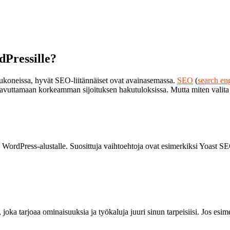
dPressille?
kukoneissa, hyvät SEO-liitännäiset ovat avainasemassa.
SEO
(
search en
 saavuttamaan korkeamman sijoituksen hakutuloksissa. Mutta miten valita
a WordPress-alustalle. Suosittuja vaihtoehtoja ovat esimerkiksi Yoast S
, joka tarjoaa ominaisuuksia ja työkaluja juuri sinun tarpeisiisi. Jos esime