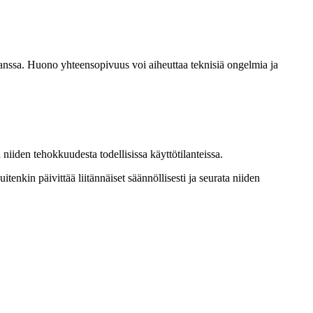
kanssa. Huono yhteensopivuus voi aiheuttaa teknisiä ongelmia ja
 niiden tehokkuudesta todellisissa käyttötilanteissa.
nkin päivittää liitännäiset säännöllisesti ja seurata niiden