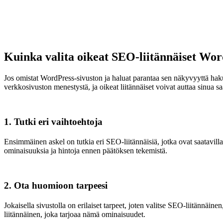
Kuinka valita oikeat SEO-liitännäiset Wor
Jos omistat WordPress-sivuston ja haluat parantaa sen näkyvyyttä ha
verkkosivuston menestystä, ja oikeat liitännäiset voivat auttaa sinua
1. Tutki eri vaihtoehtoja
Ensimmäinen askel on tutkia eri SEO-liitännäisiä, jotka ovat saatavill
ominaisuuksia ja hintoja ennen päätöksen tekemistä.
2. Ota huomioon tarpeesi
Jokaisella sivustolla on erilaiset tarpeet, joten valitse SEO-liitännäinen
liitännäinen, joka tarjoaa nämä ominaisuudet.