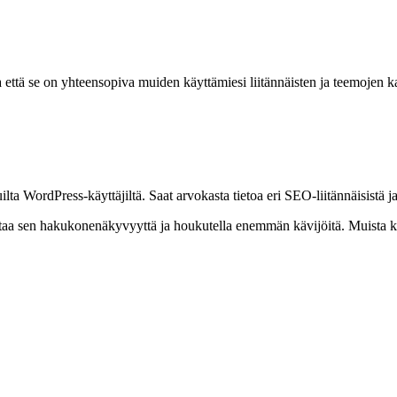
 että se on yhteensopiva muiden käyttämiesi liitännäisten ja teemojen 
ta WordPress-käyttäjiltä. Saat arvokasta tietoa eri SEO-liitännäisistä ja
taa sen hakukonenäkyvyyttä ja houkutella enemmän kävijöitä. Muista kuite