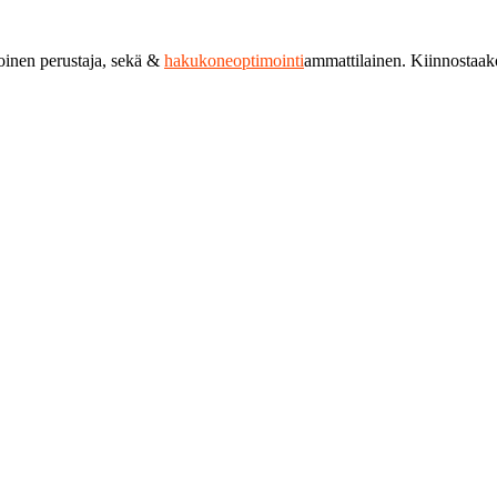
toinen perustaja, sekä &
hakukoneoptimointi
ammattilainen. Kiinnostaa