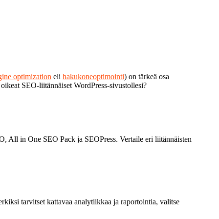
gine optimization
eli
hakukoneoptimointi
) on tärkeä osa
 oikeat SEO-liitännäiset WordPress-sivustollesi?
EO, All in One SEO Pack ja SEOPress. Vertaile eri liitännäisten
rkiksi tarvitset kattavaa analytiikkaa ja raportointia, valitse