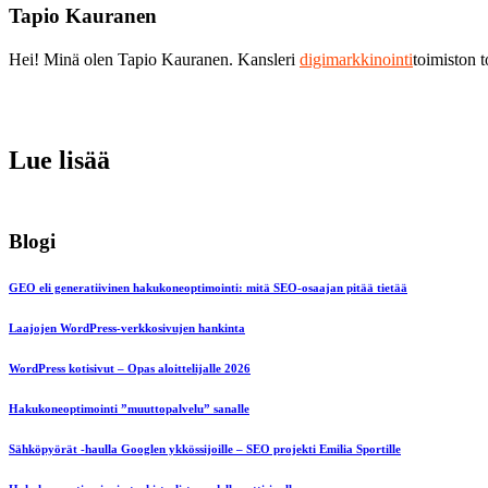
Tapio Kauranen
Hei! Minä olen Tapio Kauranen. Kansleri
digimarkkinointi
toimiston 
Lue lisää
Blogi
GEO eli generatiivinen hakukoneoptimointi: mitä SEO-osaajan pitää tietää
Laajojen WordPress-verkkosivujen hankinta
WordPress kotisivut – Opas aloittelijalle 2026
Hakukoneoptimointi ”muuttopalvelu” sanalle
Sähköpyörät -haulla Googlen ykkössijoille – SEO projekti Emilia Sportille