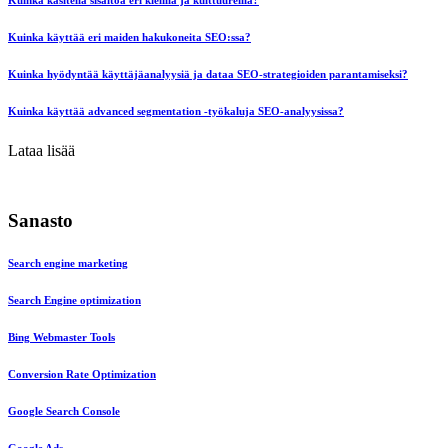
Kuinka käsitellä sisältöä eri kielillä ja kulttuureilla?
Kuinka käyttää eri maiden hakukoneita SEO:ssa?
Kuinka hyödyntää käyttäjäanalyysiä ja dataa SEO-strategioiden parantamiseksi?
Kuinka käyttää advanced segmentation -työkaluja SEO-analyysissa?
Lataa lisää
Sanasto
Search engine marketing
Search Engine optimization
Bing Webmaster Tools
Conversion Rate Optimization
Google Search Console