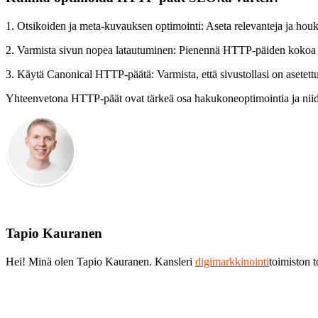
1. Otsikoiden ja meta-kuvauksen optimointi: Aseta relevanteja ja houku
2. Varmista sivun nopea latautuminen: Pienennä HTTP-päiden kokoa ja
3. Käytä Canonical HTTP-päätä: Varmista, että sivustollasi on asetettu
Yhteenvetona HTTP-päät ovat tärkeä osa hakukoneoptimointia ja niide
Tapio Kauranen
Hei! Minä olen Tapio Kauranen. Kansleri
digimarkkinointi
toimiston 