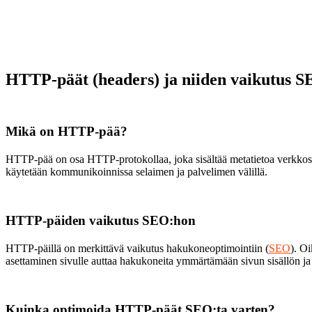
HTTP-päät (headers) ja niiden vaikutus 
Mikä on HTTP-pää?
HTTP-pää on osa HTTP-protokollaa, joka sisältää metatietoa verkkosivun 
käytetään kommunikoinnissa selaimen ja palvelimen välillä.
HTTP-päiden vaikutus SEO:hon
HTTP-päillä on merkittävä vaikutus hakukoneoptimointiin (
SEO
). O
asettaminen sivulle auttaa hakukoneita ymmärtämään sivun sisällön ja 
Kuinka optimoida HTTP-päät SEO:ta varten?