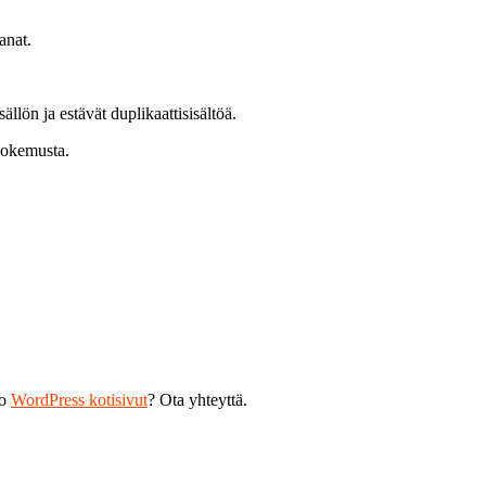
anat.
lön ja estävät duplikaattisisältöä.
kokemusta.
ko
WordPress kotisivut
? Ota yhteyttä.