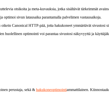
ttelevia otsikoita ja meta-kuvauksia, jotka sisältävät tärkeimmät avains
 optimoi sivun latausaika parantamalla palvelimen vastausaikoja.
 oikein Canonical HTTP-pää, jotta hakukoneet ymmärtävät sivustosi sisäl
n huolellinen optimointi voi parantaa sivustosi näkyvyyttä ja käyttäjä
toinen perustaja, sekä &
hakukoneoptimointi
ammattilainen. Kiinnostaa