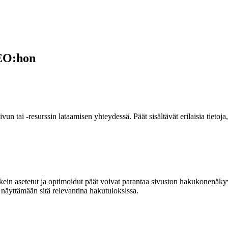
SEO:hon
tai -resurssin lataamisen yhteydessä. Päät sisältävät erilaisia tietoja, 
ikein asetetut ja optimoidut päät voivat parantaa sivuston hakukonenäk
näyttämään sitä relevantina hakutuloksissa.