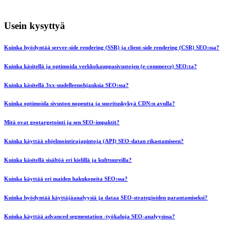
Usein kysyttyä
Kuinka hyödyntää server-side rendering (SSR) ja client-side rendering (CSR) SEO:ssa?
Kuinka käsitellä ja optimoida verkkokauppasivustojen (e-commerce) SEO:ta?
Kuinka käsitellä 3xx-uudelleenohjauksia SEO:ssa?
Kuinka optimoida sivuston nopeutta ja suorituskykyä CDN:n avulla?
Mitä ovat geotargetointi ja sen SEO-impaktit?
Kuinka käyttää ohjelmointirajapintoja (API) SEO-datan rikastamiseen?
Kuinka käsitellä sisältöä eri kielillä ja kulttuureilla?
Kuinka käyttää eri maiden hakukoneita SEO:ssa?
Kuinka hyödyntää käyttäjäanalyysiä ja dataa SEO-strategioiden parantamiseksi?
Kuinka käyttää advanced segmentation -työkaluja SEO-analyysissa?