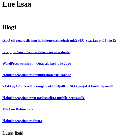
Lue lisää
Blogi
GEO eli generatiivinen hakukoneoptimointi: mitä SEO-osaajan pitää tietää
Laajojen WordPress-verkkosivujen hankinta
WordPress kotisivut – Opas aloittelijalle 2026
Hakukoneoptimointi ”muuttopalvelu” sanalle
Sähköpyörät -haulla Googlen ykkössijoille – SEO projekti Emilia Sportille
Hakukoneoptimoinnin tarkistuslista uudelle nettisivulle
Mikä on Robots.txt?
Hakukoneoptimointi hinta
Lataa lisää