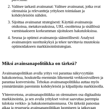
Valitsee tarkasti avainsanat: Valitsee avainsanat, jotka ovat
olennaisia ja relevantteja yrityksen toimialaan ja
kohdeyleisöön nähden.
Sijoittaa avainsanat strategisesti: Käyttää avainsanoja
otsikoissa, metakuvauksissa, URL-osoitteissa ja sisällössä
varmistaakseen korkeamman sijoituksen hakutuloksissa.
Seuraa ja optimoi avainsanoja säännöllisesti: Analysoi
avainsanojen suorituskykyä ja tekee tarvittavia muutoksia
optimoidakseen markkinointistrategian.
Miksi avainsanapolitiikka on tärkeä?
Avainsanapolitiikan avulla yritys voi parantaa näkyvyyttään
hakukoneissa, houkutella enemmän liikennettä verkkosivuilleen ja
parantaa konversioita. Tehokas avainsanapolitiikka auttaa myös
ymmärtämään paremmin kohdeyleisöä ja kilpailijoita markkinoilla.
Yhteenvetona, avainsanapolitiikka on olennainen osa digitaalista
markkinointia, ja sen avulla yritykset voivat saavuttaa parempia
tuloksia verkko- ja hakukonemainonnassa. On tärkeää panostaa
aikaa ja resursseja avainsanapolitiikan luomiseen ja jatkuvaan