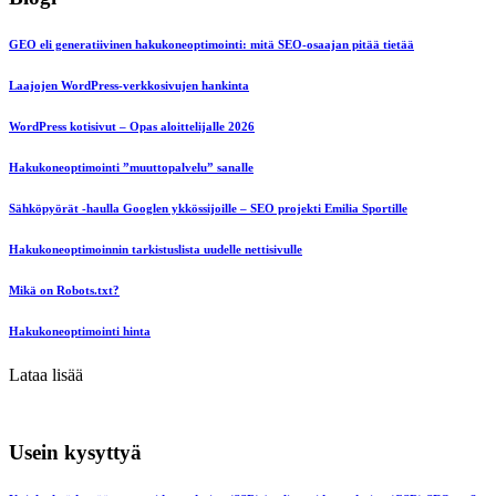
GEO eli generatiivinen hakukoneoptimointi: mitä SEO-osaajan pitää tietää
Laajojen WordPress-verkkosivujen hankinta
WordPress kotisivut – Opas aloittelijalle 2026
Hakukoneoptimointi ”muuttopalvelu” sanalle
Sähköpyörät -haulla Googlen ykkössijoille – SEO projekti Emilia Sportille
Hakukoneoptimoinnin tarkistuslista uudelle nettisivulle
Mikä on Robots.txt?
Hakukoneoptimointi hinta
Lataa lisää
Usein kysyttyä