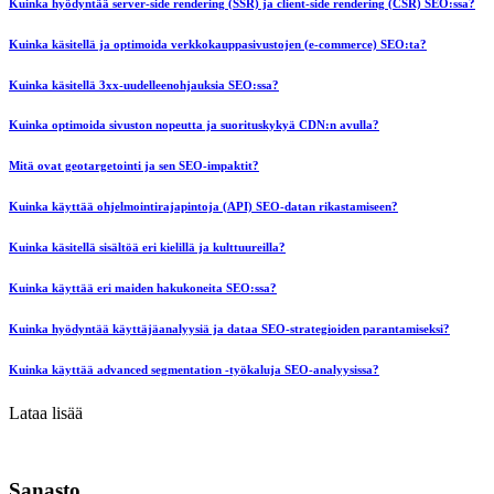
Kuinka hyödyntää server-side rendering (SSR) ja client-side rendering (CSR) SEO:ssa?
Kuinka käsitellä ja optimoida verkkokauppasivustojen (e-commerce) SEO:ta?
Kuinka käsitellä 3xx-uudelleenohjauksia SEO:ssa?
Kuinka optimoida sivuston nopeutta ja suorituskykyä CDN:n avulla?
Mitä ovat geotargetointi ja sen SEO-impaktit?
Kuinka käyttää ohjelmointirajapintoja (API) SEO-datan rikastamiseen?
Kuinka käsitellä sisältöä eri kielillä ja kulttuureilla?
Kuinka käyttää eri maiden hakukoneita SEO:ssa?
Kuinka hyödyntää käyttäjäanalyysiä ja dataa SEO-strategioiden parantamiseksi?
Kuinka käyttää advanced segmentation -työkaluja SEO-analyysissa?
Lataa lisää
Sanasto