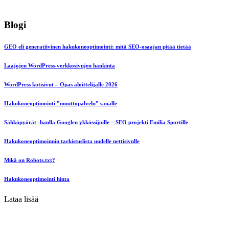
Blogi
GEO eli generatiivinen hakukoneoptimointi: mitä SEO-osaajan pitää tietää
Laajojen WordPress-verkkosivujen hankinta
WordPress kotisivut – Opas aloittelijalle 2026
Hakukoneoptimointi ”muuttopalvelu” sanalle
Sähköpyörät -haulla Googlen ykkössijoille – SEO projekti Emilia Sportille
Hakukoneoptimoinnin tarkistuslista uudelle nettisivulle
Mikä on Robots.txt?
Hakukoneoptimointi hinta
Lataa lisää