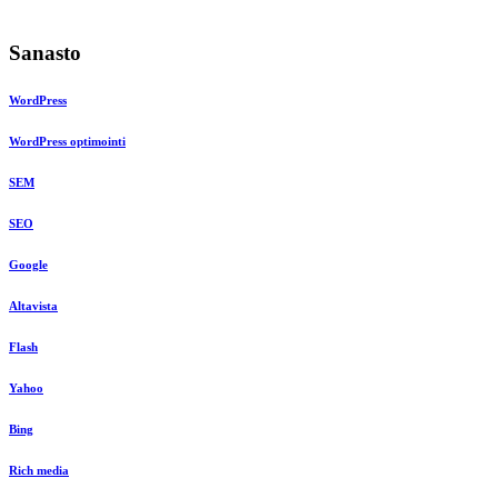
Sanasto
WordPress
WordPress optimointi
SEM
SEO
Google
Altavista
Flash
Yahoo
Bing
Rich media