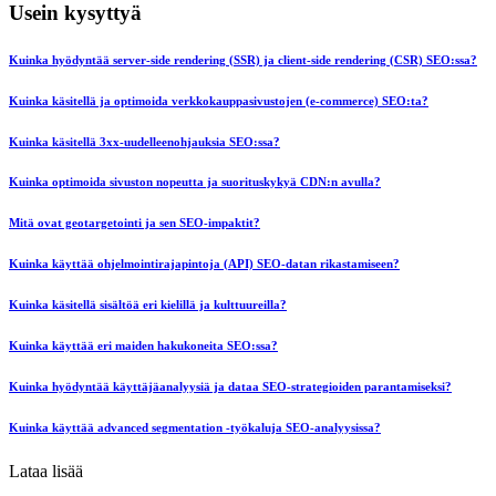
Usein kysyttyä
Kuinka hyödyntää server-side rendering (SSR) ja client-side rendering (CSR) SEO:ssa?
Kuinka käsitellä ja optimoida verkkokauppasivustojen (e-commerce) SEO:ta?
Kuinka käsitellä 3xx-uudelleenohjauksia SEO:ssa?
Kuinka optimoida sivuston nopeutta ja suorituskykyä CDN:n avulla?
Mitä ovat geotargetointi ja sen SEO-impaktit?
Kuinka käyttää ohjelmointirajapintoja (API) SEO-datan rikastamiseen?
Kuinka käsitellä sisältöä eri kielillä ja kulttuureilla?
Kuinka käyttää eri maiden hakukoneita SEO:ssa?
Kuinka hyödyntää käyttäjäanalyysiä ja dataa SEO-strategioiden parantamiseksi?
Kuinka käyttää advanced segmentation -työkaluja SEO-analyysissa?
Lataa lisää