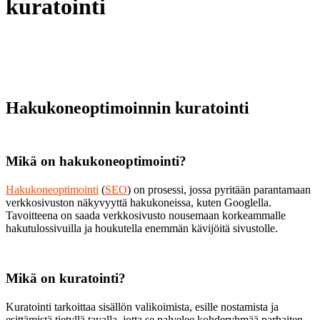
kuratointi
Hakukoneoptimoinnin kuratointi
Mikä on hakukoneoptimointi?
Hakukoneoptimointi
(
SEO
) on prosessi, jossa pyritään parantamaan
verkkosivuston näkyvyyttä hakukoneissa, kuten Googlella.
Tavoitteena on saada verkkosivusto nousemaan korkeammalle
hakutulossivuilla ja houkutella enemmän kävijöitä sivustolle.
Mikä on kuratointi?
Kuratointi tarkoittaa sisällön valikoimista, esille nostamista ja
esittämistä tietyllä tavalla, jotta se palvelee kohderyhmää parhaiten.