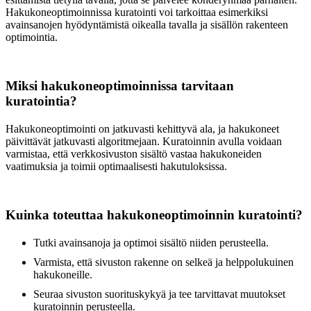
Hakukoneoptimoinnissa kuratointi voi tarkoittaa esimerkiksi
avainsanojen hyödyntämistä oikealla tavalla ja sisällön rakenteen
optimointia.
Miksi hakukoneoptimoinnissa tarvitaan
kuratointia?
Hakukoneoptimointi on jatkuvasti kehittyvä ala, ja hakukoneet
päivittävät jatkuvasti algoritmejaan. Kuratoinnin avulla voidaan
varmistaa, että verkkosivuston sisältö vastaa hakukoneiden
vaatimuksia ja toimii optimaalisesti hakutuloksissa.
Kuinka toteuttaa hakukoneoptimoinnin kuratointi?
Tutki avainsanoja ja optimoi sisältö niiden perusteella.
Varmista, että sivuston rakenne on selkeä ja helppolukuinen
hakukoneille.
Seuraa sivuston suorituskykyä ja tee tarvittavat muutokset
kuratoinnin perusteella.