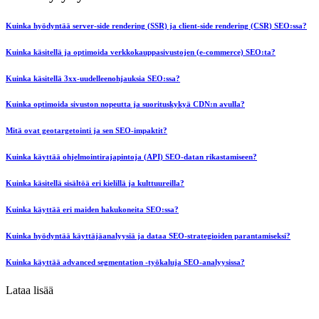
Kuinka hyödyntää server-side rendering (SSR) ja client-side rendering (CSR) SEO:ssa?
Kuinka käsitellä ja optimoida verkkokauppasivustojen (e-commerce) SEO:ta?
Kuinka käsitellä 3xx-uudelleenohjauksia SEO:ssa?
Kuinka optimoida sivuston nopeutta ja suorituskykyä CDN:n avulla?
Mitä ovat geotargetointi ja sen SEO-impaktit?
Kuinka käyttää ohjelmointirajapintoja (API) SEO-datan rikastamiseen?
Kuinka käsitellä sisältöä eri kielillä ja kulttuureilla?
Kuinka käyttää eri maiden hakukoneita SEO:ssa?
Kuinka hyödyntää käyttäjäanalyysiä ja dataa SEO-strategioiden parantamiseksi?
Kuinka käyttää advanced segmentation -työkaluja SEO-analyysissa?
Lataa lisää