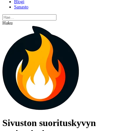
Blogi
Sanasto
Haku
Sivuston suorituskyvyn