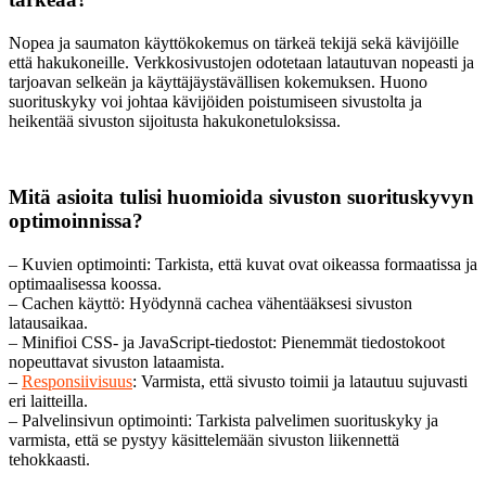
Nopea ja saumaton käyttökokemus on tärkeä tekijä sekä kävijöille
että hakukoneille. Verkkosivustojen odotetaan latautuvan nopeasti ja
tarjoavan selkeän ja käyttäjäystävällisen kokemuksen. Huono
suorituskyky voi johtaa kävijöiden poistumiseen sivustolta ja
heikentää sivuston sijoitusta hakukonetuloksissa.
Mitä asioita tulisi huomioida sivuston suorituskyvyn
optimoinnissa?
– Kuvien optimointi: Tarkista, että kuvat ovat oikeassa formaatissa ja
optimaalisessa koossa.
– Cachen käyttö: Hyödynnä cachea vähentääksesi sivuston
latausaikaa.
– Minifioi CSS- ja JavaScript-tiedostot: Pienemmät tiedostokoot
nopeuttavat sivuston lataamista.
–
Responsiivisuus
: Varmista, että sivusto toimii ja latautuu sujuvasti
eri laitteilla.
– Palvelinsivun optimointi: Tarkista palvelimen suorituskyky ja
varmista, että se pystyy käsittelemään sivuston liikennettä
tehokkaasti.