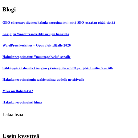
Blogi
GEO eli generatiivinen hakukoneoptimointi: mitä SEO-osaajan pitää tietää
Laajojen WordPress-verkkosivujen hankinta
WordPress kotisivut – Opas aloittelijalle 2026
Hakukoneoptimointi ”muuttopalvelu” sanalle
Sähköpyörät -haulla Googlen ykkössijoille – SEO projekti Emilia Sportille
Hakukoneoptimoinnin tarkistuslista uudelle nettisivulle
Mikä on Robots.txt?
Hakukoneoptimointi hinta
Lataa lisää
Usein kysyttyä