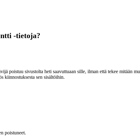
tti -tietoja?
vijä poistuu sivustolta heti saavuttuaan sille, ilman että tekee mitään 
s kiinnostuksesta sen sisältöihin.
en poistuneet.