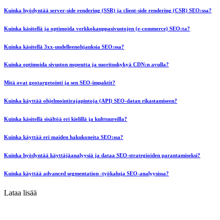
Kuinka hyödyntää server-side rendering (SSR) ja client-side rendering (CSR) SEO:ssa?
Kuinka käsitellä ja optimoida verkkokauppasivustojen (e-commerce) SEO:ta?
Kuinka käsitellä 3xx-uudelleenohjauksia SEO:ssa?
Kuinka optimoida sivuston nopeutta ja suorituskykyä CDN:n avulla?
Mitä ovat geotargetointi ja sen SEO-impaktit?
Kuinka käyttää ohjelmointirajapintoja (API) SEO-datan rikastamiseen?
Kuinka käsitellä sisältöä eri kielillä ja kulttuureilla?
Kuinka käyttää eri maiden hakukoneita SEO:ssa?
Kuinka hyödyntää käyttäjäanalyysiä ja dataa SEO-strategioiden parantamiseksi?
Kuinka käyttää advanced segmentation -työkaluja SEO-analyysissa?
Lataa lisää