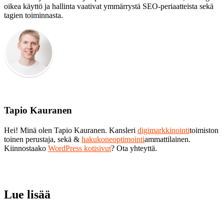
oikea käyttö ja hallinta vaativat ymmärrystä SEO-periaatteista sekä
tagien toiminnasta.
Tapio Kauranen
Hei! Minä olen Tapio Kauranen. Kansleri
digimarkkinointi
toimiston
toinen perustaja, sekä &
hakukoneoptimointi
ammattilainen.
Kiinnostaako
WordPress kotisivut
? Ota yhteyttä.
Lue lisää