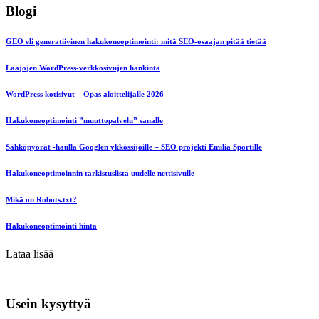
Blogi
GEO eli generatiivinen hakukoneoptimointi: mitä SEO-osaajan pitää tietää
Laajojen WordPress-verkkosivujen hankinta
WordPress kotisivut – Opas aloittelijalle 2026
Hakukoneoptimointi ”muuttopalvelu” sanalle
Sähköpyörät -haulla Googlen ykkössijoille – SEO projekti Emilia Sportille
Hakukoneoptimoinnin tarkistuslista uudelle nettisivulle
Mikä on Robots.txt?
Hakukoneoptimointi hinta
Lataa lisää
Usein kysyttyä