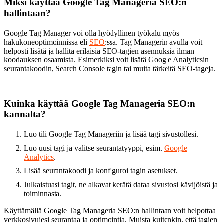
Miksi käyttää Google Tag Manageria SEO:n
hallintaan?
Google Tag Manager voi olla hyödyllinen työkalu myös
hakukoneoptimoinnissa eli
SEO
:ssa. Tag Managerin avulla voit
helposti lisätä ja hallita erilaisia SEO-tagien asennuksia ilman
koodauksen osaamista. Esimerkiksi voit lisätä Google Analyticsin
seurantakoodin, Search Console tagin tai muita tärkeitä SEO-tageja.
Kuinka käyttää Google Tag Manageria SEO:n
kannalta?
Luo tili Google Tag Manageriin ja lisää tagi sivustollesi.
Luo uusi tagi ja valitse seurantatyyppi, esim.
Google
Analytics
.
Lisää seurantakoodi ja konfiguroi tagin asetukset.
Julkaistuasi tagit, ne alkavat kerätä dataa sivustosi kävijöistä ja
toiminnasta.
Käyttämällä Google Tag Manageria SEO:n hallintaan voit helpottaa
verkkosivujesi seurantaa ja optimointia. Muista kuitenkin, että tagien