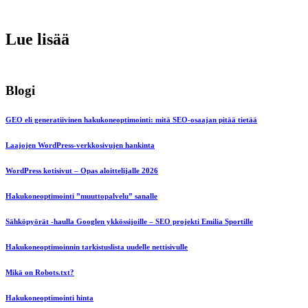
Lue lisää
Blogi
GEO eli generatiivinen hakukoneoptimointi: mitä SEO-osaajan pitää tietää
Laajojen WordPress-verkkosivujen hankinta
WordPress kotisivut – Opas aloittelijalle 2026
Hakukoneoptimointi ”muuttopalvelu” sanalle
Sähköpyörät -haulla Googlen ykkössijoille – SEO projekti Emilia Sportille
Hakukoneoptimoinnin tarkistuslista uudelle nettisivulle
Mikä on Robots.txt?
Hakukoneoptimointi hinta