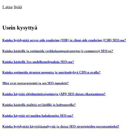
Lataa lisää
Usein kysyttyä
Kuinka hyödyntää server-side rendering (SSR) ja client-side rendering (CSR) SEO:ssa?
Kuinka käsitellä ja optimoida verkkokauppasivustojen (e-commerce) SEO:ta?
Kuinka käsitellä 3xx-uudelleenohjauksia SEO:ssa?
Kuinka optimoida sivuston nopeutta ja suorituskykyä CDN:n avulla?
Mitä ovat geotargetointi ja sen SEO-impaktit?
Kuinka käyttää ohjelmointirajapintoja (API) SEO-datan rikastamiseen?
Kuinka käsitellä sisältöä eri kielillä ja kulttuureilla?
Kuinka käyttää eri maiden hakukoneita SEO:ssa?
Kuinka hyödyntää käyttäjäanalyysiä ja dataa SEO-strategioiden parantamiseksi?