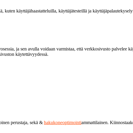
ä, kuten käyttäjähaastatteluilla, käyttäjätesteillä ja käyttäjäpalautekyse
sessia, ja sen avulla voidaan varmistaa, että verkkosivusto palvelee käy
sivuston käytettävyydessä.
toinen perustaja, sekä &
hakukoneoptimointi
ammattilainen. Kiinnostaa