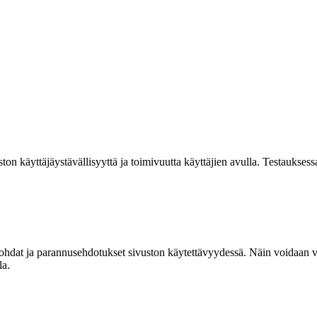
ton käyttäjäystävällisyyttä ja toimivuutta käyttäjien avulla. Testauksess
hdat ja parannusehdotukset sivuston käytettävyydessä. Näin voidaan va
la.