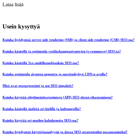
Lataa lisää
Usein kysyttyä
Kuinka hyödyntää server-side rendering (SSR) ja client-side rendering (CSR) SEO:ssa?
Kuinka käsitellä ja optimoida verkkokauppasivustojen (e-commerce) SEO:ta?
Kuinka käsitellä 3xx-uudelleenohjauksia SEO:ssa?
Kuinka optimoida sivuston nopeutta ja suorituskykyä CDN:n avulla?
Mitä ovat geotargetointi ja sen SEO-impaktit?
Kuinka käyttää ohjelmointirajapintoja (API) SEO-datan rikastamiseen?
Kuinka käsitellä sisältöä eri kielillä ja kulttuureilla?
Kuinka käyttää eri maiden hakukoneita SEO:ssa?
Kuinka hyödyntää käyttäjäanalyysiä ja dataa SEO-strategioiden parantamiseksi?