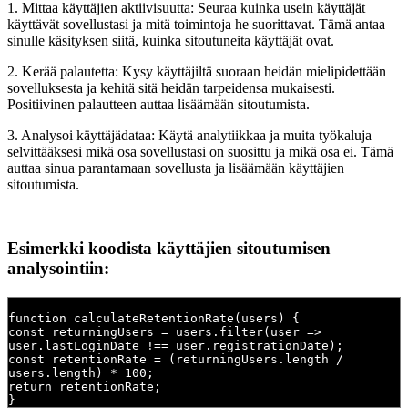
1. Mittaa käyttäjien aktiivisuutta: Seuraa kuinka usein käyttäjät
käyttävät sovellustasi ja mitä toimintoja he suorittavat. Tämä antaa
sinulle käsityksen siitä, kuinka sitoutuneita käyttäjät ovat.
2. Kerää palautetta: Kysy käyttäjiltä suoraan heidän mielipidettään
sovelluksesta ja kehitä sitä heidän tarpeidensa mukaisesti.
Positiivinen palautteen auttaa lisäämään sitoutumista.
3. Analysoi käyttäjädataa: Käytä analytiikkaa ja muita työkaluja
selvittääksesi mikä osa sovellustasi on suosittu ja mikä osa ei. Tämä
auttaa sinua parantamaan sovellusta ja lisäämään käyttäjien
sitoutumista.
Esimerkki koodista käyttäjien sitoutumisen
analysointiin:
function calculateRetentionRate(users) {
const returningUsers = users.filter(user =>
user.lastLoginDate !== user.registrationDate);
const retentionRate = (returningUsers.length /
users.length) * 100;
return retentionRate;
}