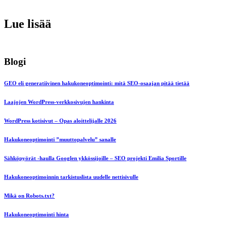
Lue lisää
Blogi
GEO eli generatiivinen hakukoneoptimointi: mitä SEO-osaajan pitää tietää
Laajojen WordPress-verkkosivujen hankinta
WordPress kotisivut – Opas aloittelijalle 2026
Hakukoneoptimointi ”muuttopalvelu” sanalle
Sähköpyörät -haulla Googlen ykkössijoille – SEO projekti Emilia Sportille
Hakukoneoptimoinnin tarkistuslista uudelle nettisivulle
Mikä on Robots.txt?
Hakukoneoptimointi hinta