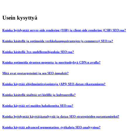
Usein kysyttyä
Kuinka hyödyntää server-side rendering (SSR) ja client-side rendering (CSR) SEO:ssa?
Kuinka käsitellä ja optimoida verkkokauppasivustojen (e-commerce) SEO:ta?
Kuinka käsitellä 3xx-uudelleenohjauksia SEO:ssa?
Kuinka optimoida sivuston nopeutta ja suorituskykyä CDN:n avulla?
Mitä ovat geotargetointi ja sen SEO-impaktit?
Kuinka käyttää ohjelmointirajapintoja (API) SEO-datan rikastamiseen?
Kuinka käsitellä sisältöä eri kielillä ja kulttuureilla?
Kuinka käyttää eri maiden hakukoneita SEO:ssa?
Kuinka hyödyntää käyttäjäanalyysiä ja dataa SEO-strategioiden parantamiseksi?
Kuinka käyttää advanced segmentation -työkaluja SEO-analyysissa?