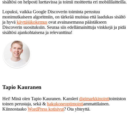
sisältösi on helposti luettavissa ja toimii moitteetta eri mobiililaitteilla.
Lopuksi, vaikka Google Discoverin toiminta perustuu
monimutkaiseen algoritmiin, on tärkeää muistaa että laadukas sisältö
ja hyvä
käyttäjäkokemus
ovat avainasemassa päästäkseen
Discoverin suosituksiin. Seuraa siis edellämainittuja vinkkejä ja pidä
sisältösi ajankohtaisena ja relevanttina!
Tapio Kauranen
Hei! Minä olen Tapio Kauranen. Kansleri
digimarkkinointi
toimiston
toinen perustaja, sekä &
hakukoneoptimointi
ammattilainen.
Kiinnostaako
WordPress kotisivut
? Ota yhteyttä.