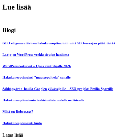
Lue lisää
Blogi
GEO eli generatiivinen hakukoneoptimointi: mitä SEO-osaajan pitää tietää
Laajojen WordPress-verkkosivujen hankinta
WordPress kotisivut – Opas aloittelijalle 2026
Hakukoneoptimointi ”muuttopalvelu” sanalle
Sähköpyörät -haulla Googlen ykkössijoille – SEO projekti Emilia Sportille
Hakukoneoptimoinnin tarkistuslista uudelle nettisivulle
Mikä on Robots.txt?
Hakukoneoptimointi hinta
Lataa lisää