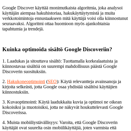
Google Discover käyttää monimutkaista algoritmia, joka analysoi
käyttäjän aiempaa hakuhistoriaa, hakukäyttäytymistä ja muita
verkkotoimintoja ennustaakseen mitä käyttäjä voisi olla kiinnostunut
seuraavaksi. Algoritmi ottaa huomioon myös ajankohtaisia
tapahtumia ja trendejä.
Kuinka optimoida sisältö Google Discoveriin?
1. Laadukas ja sitouttava sisältö: Tuottamalla korkealaatuista ja
kiinnostavaa sisältöä on suurempi mahdollisuus päästä Google
Discoverin suosituksiin.
2.
Hakukoneoptimointi
(
SEO
): Käytä relevantteja avainsanoja ja
kirjoita selkeästi, jotta Google osaa yhdistää sisältösi käyttäjien
kiinnostuksiin.
3. Kuvaoptimointi: Käytä laadukkaita kuvia ja optimoi ne oikean
kokoisiksi ja muotoisiksi, jotta ne näkyvät houkuttelevasti Google
Discoverissa.
4. Muista mobiiliystävällisyys: Varoita, että Google Discoverin
käyttäjät ovat suurelta osin mobiilikäyttäjiä, joten varmista että