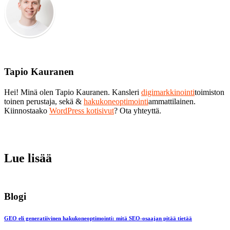
Tapio Kauranen
Hei! Minä olen Tapio Kauranen. Kansleri
digimarkkinointi
toimiston
toinen perustaja, sekä &
hakukoneoptimointi
ammattilainen.
Kiinnostaako
WordPress kotisivut
? Ota yhteyttä.
Lue lisää
Blogi
GEO eli generatiivinen hakukoneoptimointi: mitä SEO-osaajan pitää tietää