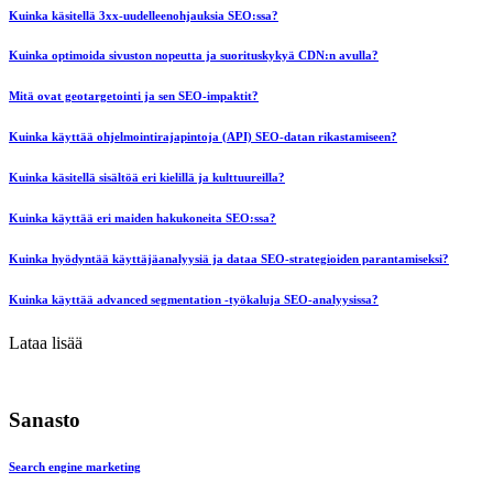
Kuinka käsitellä 3xx-uudelleenohjauksia SEO:ssa?
Kuinka optimoida sivuston nopeutta ja suorituskykyä CDN:n avulla?
Mitä ovat geotargetointi ja sen SEO-impaktit?
Kuinka käyttää ohjelmointirajapintoja (API) SEO-datan rikastamiseen?
Kuinka käsitellä sisältöä eri kielillä ja kulttuureilla?
Kuinka käyttää eri maiden hakukoneita SEO:ssa?
Kuinka hyödyntää käyttäjäanalyysiä ja dataa SEO-strategioiden parantamiseksi?
Kuinka käyttää advanced segmentation -työkaluja SEO-analyysissa?
Lataa lisää
Sanasto
Search engine marketing