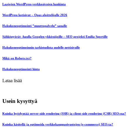
Laajojen WordPress-verkkosivujen hankinta
WordPress kotisivut – Opas aloittelijalle 2026
Hakukoneoptimointi ”muuttopalvelu” sanalle
Sähköpyörät -haulla Googlen ykkössijoille – SEO projekti Emilia Sportille
Hakukoneoptimoinnin tarkistuslista uudelle nettisivulle
Mikä on Robots.txt?
Hakukoneoptimointi hinta
Lataa lisää
Usein kysyttyä
Kuinka hyödyntää server-side rendering (SSR) ja client-side rendering (CSR) SEO:ssa?
Kuinka käsitellä ja optimoida verkkokauppasivustojen (e-commerce) SEO:ta?