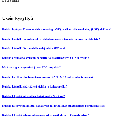
Lataa lisää
Usein kysyttyä
Kuinka hyödyntää server-side rendering (SSR) ja client-side rendering (CSR) SEO:ssa?
Kuinka käsitellä ja optimoida verkkokauppasivustojen (e-commerce) SEO:ta?
Kuinka käsitellä 3xx-uudelleenohjauksia SEO:ssa?
Kuinka optimoida sivuston nopeutta ja suorituskykyä CDN:n avulla?
Mitä ovat geotargetointi ja sen SEO-impaktit?
Kuinka käyttää ohjelmointirajapintoja (API) SEO-datan rikastamiseen?
Kuinka käsitellä sisältöä eri kielillä ja kulttuureilla?
Kuinka käyttää eri maiden hakukoneita SEO:ssa?
Kuinka hyödyntää käyttäjäanalyysiä ja dataa SEO-strategioiden parantamiseksi?
Kuinka käyttää advanced segmentation -työkaluja SEO-analyysissa?