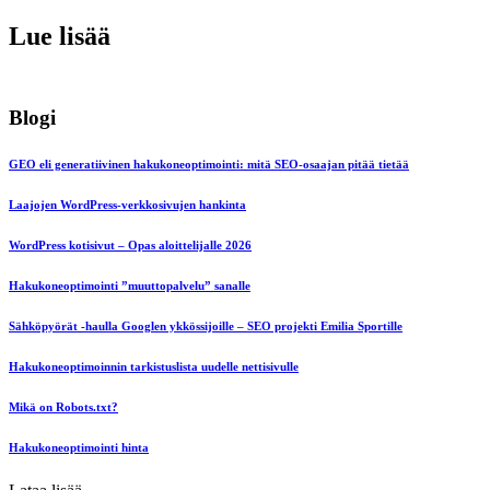
Lue lisää
Blogi
GEO eli generatiivinen hakukoneoptimointi: mitä SEO-osaajan pitää tietää
Laajojen WordPress-verkkosivujen hankinta
WordPress kotisivut – Opas aloittelijalle 2026
Hakukoneoptimointi ”muuttopalvelu” sanalle
Sähköpyörät -haulla Googlen ykkössijoille – SEO projekti Emilia Sportille
Hakukoneoptimoinnin tarkistuslista uudelle nettisivulle
Mikä on Robots.txt?
Hakukoneoptimointi hinta