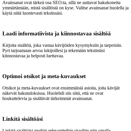
Avainsanat ovat tärkeä osa SEO:ta, sillä ne auttavat hakukoneita
ymmärtämään, mistä sisällöstä on kyse. Valitse avainsanat huolella ja
käytä niitä luontevasti tekstissäsi.
Laadi informatiivista ja kiinnostavaa sisältöä
Kirjoita sisältöä, joka vastaa kävijöiden kysymyksiin ja tarpeisiin.
Pyri tarjoamaan arvoa lukijoillesi ja tekemään tekstistäsi
kiinnostavaa ja helposti luettavaa.
Optimoi otsikot ja meta-kuvaukset
Otsikot ja meta-kuvaukset ovat ensimmäisiä asioita, joita kävijät
näkevät hakutuloksissa. Huolehdi siis siitä, että ne ovat
houkuttelevia ja sisältävät tärkeimmät avainsanat.
Linkitä sisältöäsi
Linkitä sisältöäsi muihin relevantteihin sivuihin niin omalla