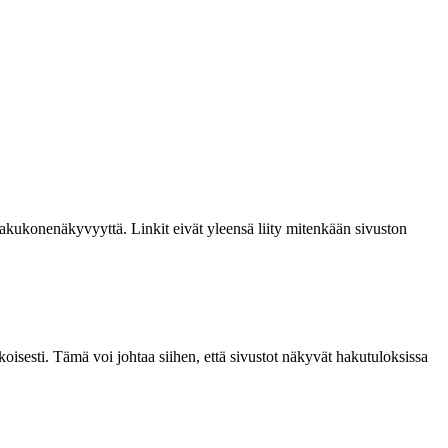
hakukonenäkyvyyttä. Linkit eivät yleensä liity mitenkään sivuston
oisesti. Tämä voi johtaa siihen, että sivustot näkyvät hakutuloksissa