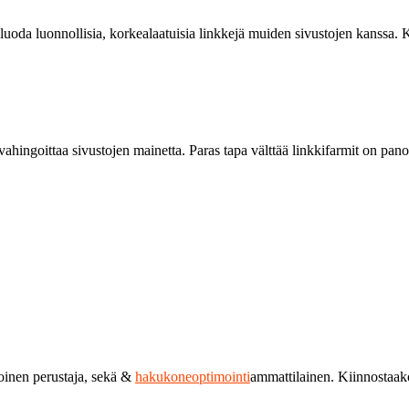
 luoda luonnollisia, korkealaatuisia linkkejä muiden sivustojen kanssa. 
ahingoittaa sivustojen mainetta. Paras tapa välttää linkkifarmit on pano
toinen perustaja, sekä &
hakukoneoptimointi
ammattilainen. Kiinnostaa