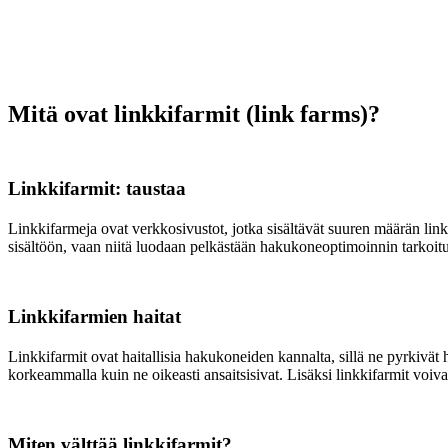
Mitä ovat linkkifarmit (link farms)?
Linkkifarmit: taustaa
Linkkifarmeja ovat verkkosivustot, jotka sisältävät suuren määrän lin
sisältöön, vaan niitä luodaan pelkästään hakukoneoptimoinnin tarkoit
Linkkifarmien haitat
Linkkifarmit ovat haitallisia hakukoneiden kannalta, sillä ne pyrkivät
korkeammalla kuin ne oikeasti ansaitsisivat. Lisäksi linkkifarmit voivat
Miten välttää linkkifarmit?