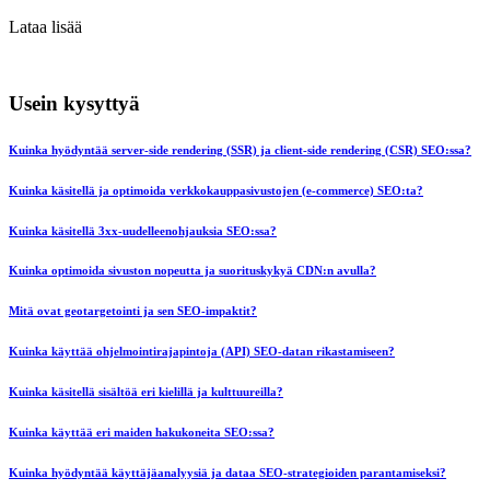
Lataa lisää
Usein kysyttyä
Kuinka hyödyntää server-side rendering (SSR) ja client-side rendering (CSR) SEO:ssa?
Kuinka käsitellä ja optimoida verkkokauppasivustojen (e-commerce) SEO:ta?
Kuinka käsitellä 3xx-uudelleenohjauksia SEO:ssa?
Kuinka optimoida sivuston nopeutta ja suorituskykyä CDN:n avulla?
Mitä ovat geotargetointi ja sen SEO-impaktit?
Kuinka käyttää ohjelmointirajapintoja (API) SEO-datan rikastamiseen?
Kuinka käsitellä sisältöä eri kielillä ja kulttuureilla?
Kuinka käyttää eri maiden hakukoneita SEO:ssa?
Kuinka hyödyntää käyttäjäanalyysiä ja dataa SEO-strategioiden parantamiseksi?