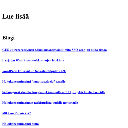
Lue lisää
Blogi
GEO eli generatiivinen hakukoneoptimointi: mitä SEO-osaajan pitää tietää
Laajojen WordPress-verkkosivujen hankinta
WordPress kotisivut – Opas aloittelijalle 2026
Hakukoneoptimointi ”muuttopalvelu” sanalle
Sähköpyörät -haulla Googlen ykkössijoille – SEO projekti Emilia Sportille
Hakukoneoptimoinnin tarkistuslista uudelle nettisivulle
Mikä on Robots.txt?
Hakukoneoptimointi hinta