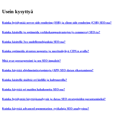
Usein kysyttyä
Kuinka hyödyntää server-side rendering (SSR) ja client-side rendering (CSR) SEO:ssa?
Kuinka käsitellä ja optimoida verkkokauppasivustojen (e-commerce) SEO:ta?
Kuinka käsitellä 3xx-uudelleenohjauksia SEO:ssa?
Kuinka optimoida sivuston nopeutta ja suorituskykyä CDN:n avulla?
Mitä ovat geotargetointi ja sen SEO-impaktit?
Kuinka käyttää ohjelmointirajapintoja (API) SEO-datan rikastamiseen?
Kuinka käsitellä sisältöä eri kielillä ja kulttuureilla?
Kuinka käyttää eri maiden hakukoneita SEO:ssa?
Kuinka hyödyntää käyttäjäanalyysiä ja dataa SEO-strategioiden parantamiseksi?
Kuinka käyttää advanced segmentation -työkaluja SEO-analyysissa?