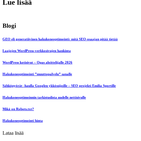
Lue lisää
Blogi
GEO eli generatiivinen hakukoneoptimointi: mitä SEO-osaajan pitää tietää
Laajojen WordPress-verkkosivujen hankinta
WordPress kotisivut – Opas aloittelijalle 2026
Hakukoneoptimointi ”muuttopalvelu” sanalle
Sähköpyörät -haulla Googlen ykkössijoille – SEO projekti Emilia Sportille
Hakukoneoptimoinnin tarkistuslista uudelle nettisivulle
Mikä on Robots.txt?
Hakukoneoptimointi hinta
Lataa lisää