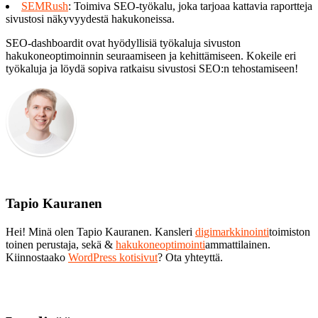
SEMRush
: Toimiva SEO-työkalu, joka tarjoaa kattavia raportteja
sivustosi näkyvyydestä hakukoneissa.
SEO-dashboardit ovat hyödyllisiä työkaluja sivuston
hakukoneoptimoinnin seuraamiseen ja kehittämiseen. Kokeile eri
työkaluja ja löydä sopiva ratkaisu sivustosi SEO:n tehostamiseen!
Tapio Kauranen
Hei! Minä olen Tapio Kauranen. Kansleri
digimarkkinointi
toimiston
toinen perustaja, sekä &
hakukoneoptimointi
ammattilainen.
Kiinnostaako
WordPress kotisivut
? Ota yhteyttä.