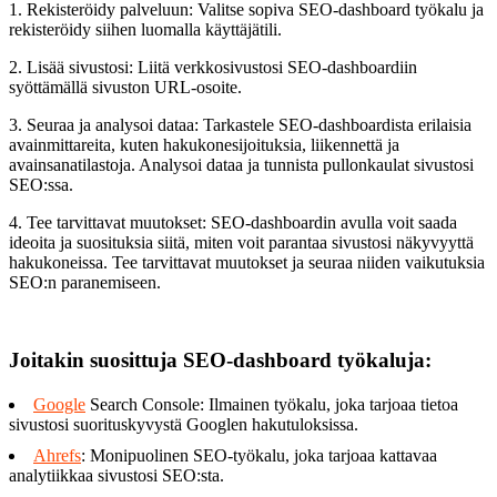
1. Rekisteröidy palveluun: Valitse sopiva SEO-dashboard työkalu ja
rekisteröidy siihen luomalla käyttäjätili.
2. Lisää sivustosi: Liitä verkkosivustosi SEO-dashboardiin
syöttämällä sivuston URL-osoite.
3. Seuraa ja analysoi dataa: Tarkastele SEO-dashboardista erilaisia
avainmittareita, kuten hakukonesijoituksia, liikennettä ja
avainsanatilastoja. Analysoi dataa ja tunnista pullonkaulat sivustosi
SEO:ssa.
4. Tee tarvittavat muutokset: SEO-dashboardin avulla voit saada
ideoita ja suosituksia siitä, miten voit parantaa sivustosi näkyvyyttä
hakukoneissa. Tee tarvittavat muutokset ja seuraa niiden vaikutuksia
SEO:n paranemiseen.
Joitakin suosittuja SEO-dashboard työkaluja:
Google
Search Console: Ilmainen työkalu, joka tarjoaa tietoa
sivustosi suorituskyvystä Googlen hakutuloksissa.
Ahrefs
: Monipuolinen SEO-työkalu, joka tarjoaa kattavaa
analytiikkaa sivustosi SEO:sta.