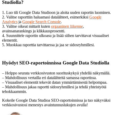
Studiolla?
1. Luo tili Google Data Studioon ja aloita uuden raportin luominen.
2. Valitse raporttiin haluamasi datalähteet, esimerkiksi
Google
Analytics
ja
Google Search Console
.
3. Valitse oikeat mittarit kuten
orgaaninen liikenne
,
avainsanarankings ja klikkausprosentti.
4. Suunnittele raportin ulkoasu ja lisää siihen tarvittavat visuaaliset
elementit.
5. Muokkaa raporttia tarvittaessa ja jaa se sidosryhmillesi.
Hyödyt SEO-raportoinnissa Google Data Studiolla
– Helppo seurata verkkosivuston suorituskykyä yhdellä näkymällä.
– Mahdollisuus vertailla eri datalähteitä samassa raportissa.
– Visuaaliset elementit tekevät datan ymmärtämisestä helpompaa.
– Mahdollisuus jakaa raportti sidosryhmillesi ja tehdä yhteistyötä
tehokkaammin.
Kokeile Google Data Studioa SEO-raportoinnissa ja tuo näkyväksi
verkkosivustosi menestys avaintunnuslukujen avulla!