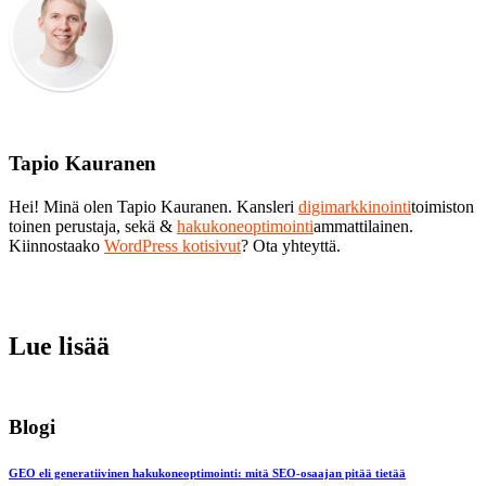
Tapio Kauranen
Hei! Minä olen Tapio Kauranen. Kansleri
digimarkkinointi
toimiston
toinen perustaja, sekä &
hakukoneoptimointi
ammattilainen.
Kiinnostaako
WordPress kotisivut
? Ota yhteyttä.
Lue lisää
Blogi
GEO eli generatiivinen hakukoneoptimointi: mitä SEO-osaajan pitää tietää