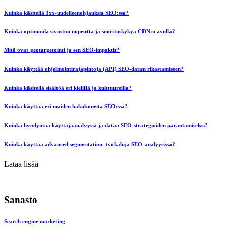
Kuinka käsitellä 3xx-uudelleenohjauksia SEO:ssa?
Kuinka optimoida sivuston nopeutta ja suorituskykyä CDN:n avulla?
Mitä ovat geotargetointi ja sen SEO-impaktit?
Kuinka käyttää ohjelmointirajapintoja (API) SEO-datan rikastamiseen?
Kuinka käsitellä sisältöä eri kielillä ja kulttuureilla?
Kuinka käyttää eri maiden hakukoneita SEO:ssa?
Kuinka hyödyntää käyttäjäanalyysiä ja dataa SEO-strategioiden parantamiseksi?
Kuinka käyttää advanced segmentation -työkaluja SEO-analyysissa?
Lataa lisää
Sanasto
Search engine marketing