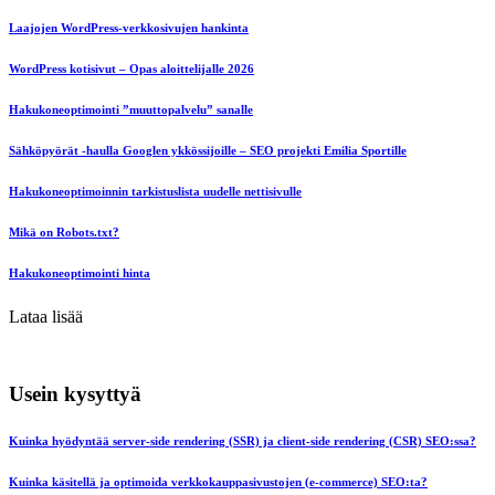
Laajojen WordPress-verkkosivujen hankinta
WordPress kotisivut – Opas aloittelijalle 2026
Hakukoneoptimointi ”muuttopalvelu” sanalle
Sähköpyörät -haulla Googlen ykkössijoille – SEO projekti Emilia Sportille
Hakukoneoptimoinnin tarkistuslista uudelle nettisivulle
Mikä on Robots.txt?
Hakukoneoptimointi hinta
Lataa lisää
Usein kysyttyä
Kuinka hyödyntää server-side rendering (SSR) ja client-side rendering (CSR) SEO:ssa?
Kuinka käsitellä ja optimoida verkkokauppasivustojen (e-commerce) SEO:ta?