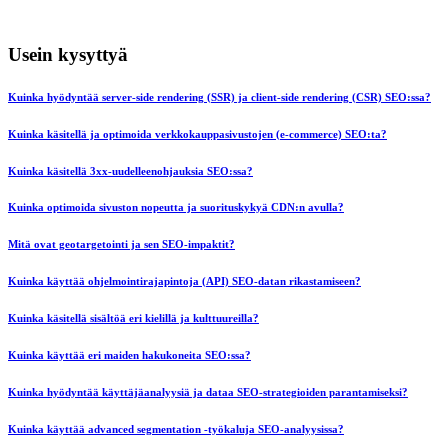
Usein kysyttyä
Kuinka hyödyntää server-side rendering (SSR) ja client-side rendering (CSR) SEO:ssa?
Kuinka käsitellä ja optimoida verkkokauppasivustojen (e-commerce) SEO:ta?
Kuinka käsitellä 3xx-uudelleenohjauksia SEO:ssa?
Kuinka optimoida sivuston nopeutta ja suorituskykyä CDN:n avulla?
Mitä ovat geotargetointi ja sen SEO-impaktit?
Kuinka käyttää ohjelmointirajapintoja (API) SEO-datan rikastamiseen?
Kuinka käsitellä sisältöä eri kielillä ja kulttuureilla?
Kuinka käyttää eri maiden hakukoneita SEO:ssa?
Kuinka hyödyntää käyttäjäanalyysiä ja dataa SEO-strategioiden parantamiseksi?
Kuinka käyttää advanced segmentation -työkaluja SEO-analyysissa?