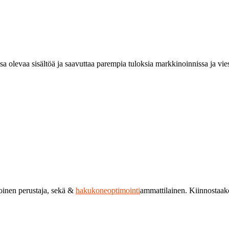
a olevaa sisältöä ja saavuttaa parempia tuloksia markkinoinnissa ja vies
toinen perustaja, sekä &
hakukoneoptimointi
ammattilainen. Kiinnostaa