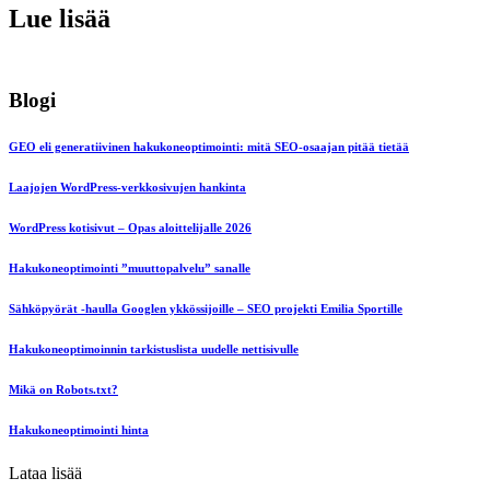
Lue lisää
Blogi
GEO eli generatiivinen hakukoneoptimointi: mitä SEO-osaajan pitää tietää
Laajojen WordPress-verkkosivujen hankinta
WordPress kotisivut – Opas aloittelijalle 2026
Hakukoneoptimointi ”muuttopalvelu” sanalle
Sähköpyörät -haulla Googlen ykkössijoille – SEO projekti Emilia Sportille
Hakukoneoptimoinnin tarkistuslista uudelle nettisivulle
Mikä on Robots.txt?
Hakukoneoptimointi hinta
Lataa lisää