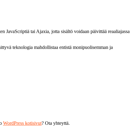
en JavaScriptiä tai Ajaxia, jotta sisältö voidaan päivittää reaaliajassa
hittyvä teknologia mahdollistaa entistä monipuolisemman ja
ko
WordPress kotisivut
? Ota yhteyttä.