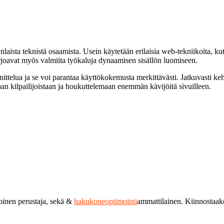
ynlaista teknistä osaamista. Usein käytetään erilaisia web-tekniikoita, kut
arjoavat myös valmiita työkaluja dynaamisen sisällön luomiseen.
ittelua ja se voi parantaa käyttökokemusta merkittävästi. Jatkuvasti ke
an kilpailijoistaan ja houkuttelemaan enemmän kävijöitä sivuilleen.
toinen perustaja, sekä &
hakukoneoptimointi
ammattilainen. Kiinnostaa