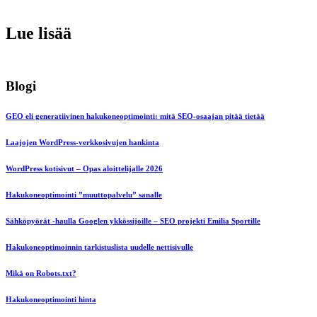
Lue lisää
Blogi
GEO eli generatiivinen hakukoneoptimointi: mitä SEO-osaajan pitää tietää
Laajojen WordPress-verkkosivujen hankinta
WordPress kotisivut – Opas aloittelijalle 2026
Hakukoneoptimointi ”muuttopalvelu” sanalle
Sähköpyörät -haulla Googlen ykkössijoille – SEO projekti Emilia Sportille
Hakukoneoptimoinnin tarkistuslista uudelle nettisivulle
Mikä on Robots.txt?
Hakukoneoptimointi hinta