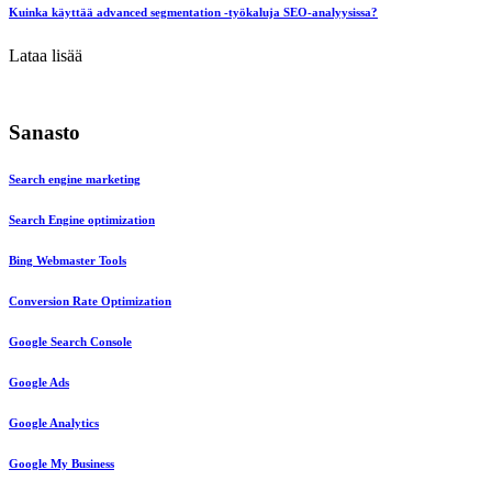
Kuinka käyttää advanced segmentation -työkaluja SEO-analyysissa?
Lataa lisää
Sanasto
Search engine marketing
Search Engine optimization
Bing Webmaster Tools
Conversion Rate Optimization
Google Search Console
Google Ads
Google Analytics
Google My Business