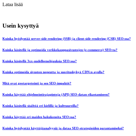
Lataa lisää
Usein kysyttyä
Kuinka hyödyntää server-side rendering (SSR) ja client-side rendering (CSR) SEO:ssa?
Kuinka käsitellä ja optimoida verkkokauppasivustojen (e-commerce) SEO:ta?
Kuinka käsitellä 3xx-uudelleenohjauksia SEO:ssa?
Kuinka optimoida sivuston nopeutta ja suorituskykyä CDN:n avulla?
Mitä ovat geotargetointi ja sen SEO-impaktit?
Kuinka käyttää ohjelmointirajapintoja (API) SEO-datan rikastamiseen?
Kuinka käsitellä sisältöä eri kielillä ja kulttuureilla?
Kuinka käyttää eri maiden hakukoneita SEO:ssa?
Kuinka hyödyntää käyttäjäanalyysiä ja dataa SEO-strategioiden parantamiseksi?