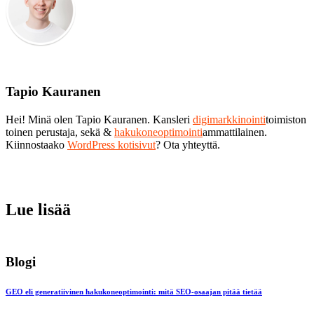
Tapio Kauranen
Hei! Minä olen Tapio Kauranen. Kansleri
digimarkkinointi
toimiston
toinen perustaja, sekä &
hakukoneoptimointi
ammattilainen.
Kiinnostaako
WordPress kotisivut
? Ota yhteyttä.
Lue lisää
Blogi
GEO eli generatiivinen hakukoneoptimointi: mitä SEO-osaajan pitää tietää