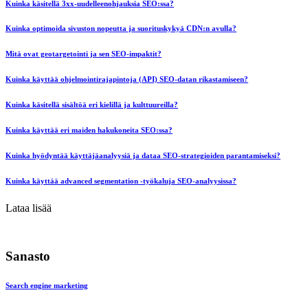
Kuinka käsitellä 3xx-uudelleenohjauksia SEO:ssa?
Kuinka optimoida sivuston nopeutta ja suorituskykyä CDN:n avulla?
Mitä ovat geotargetointi ja sen SEO-impaktit?
Kuinka käyttää ohjelmointirajapintoja (API) SEO-datan rikastamiseen?
Kuinka käsitellä sisältöä eri kielillä ja kulttuureilla?
Kuinka käyttää eri maiden hakukoneita SEO:ssa?
Kuinka hyödyntää käyttäjäanalyysiä ja dataa SEO-strategioiden parantamiseksi?
Kuinka käyttää advanced segmentation -työkaluja SEO-analyysissa?
Lataa lisää
Sanasto
Search engine marketing