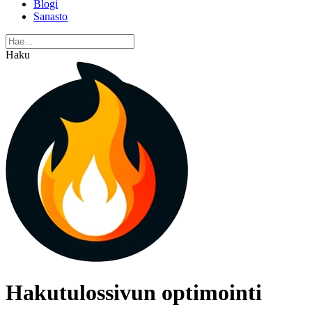
Blogi
Sanasto
Haku
Hakutulossivun optimointi