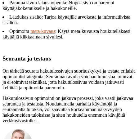
Paranna sivun latausnopeutta: Nopea sivu on parempi
käyttäjäkokemukselle ja hakukoneille.
Laadukas sisältö: Tarjoa käyttäjille arvokasta ja informatiivista
sisältöä.
Optimoitu
meta-kuvaus
: Käytä meta-kuvausta houkutellaksesi
käyttäjiä klikkaamaan sivullesi.
Seuranta ja testaus
On tärkeää seurata hakutulossivujen suorituskykyä ja testata erilaisia
optimointistrategioita. Seurannan avulla voidaan tunnistaa toimivat
ja ei-toimivat tekniikat, jotta hakutulossivua voidaan jatkuvasti
kehittää ja optimoida paremmin.
Hakutulossivun optimointi on jatkuva prosessi, joka vaatii jatkuvaa
seurantaa ja testausta. Noudattamalla parhaita käytäntöjä ja
seuraamalla tuloksia, voi saavuttaa korkeamman näkyvyyden
hakukoneiden tuloksissa ja siten houkutella enemmän kävijöitä
verkkosivustollesi.