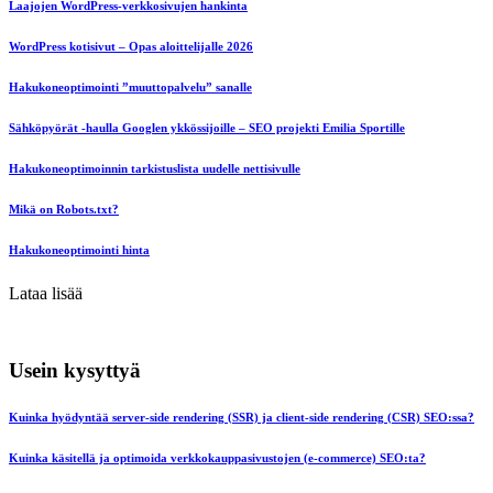
Laajojen WordPress-verkkosivujen hankinta
WordPress kotisivut – Opas aloittelijalle 2026
Hakukoneoptimointi ”muuttopalvelu” sanalle
Sähköpyörät -haulla Googlen ykkössijoille – SEO projekti Emilia Sportille
Hakukoneoptimoinnin tarkistuslista uudelle nettisivulle
Mikä on Robots.txt?
Hakukoneoptimointi hinta
Lataa lisää
Usein kysyttyä
Kuinka hyödyntää server-side rendering (SSR) ja client-side rendering (CSR) SEO:ssa?
Kuinka käsitellä ja optimoida verkkokauppasivustojen (e-commerce) SEO:ta?