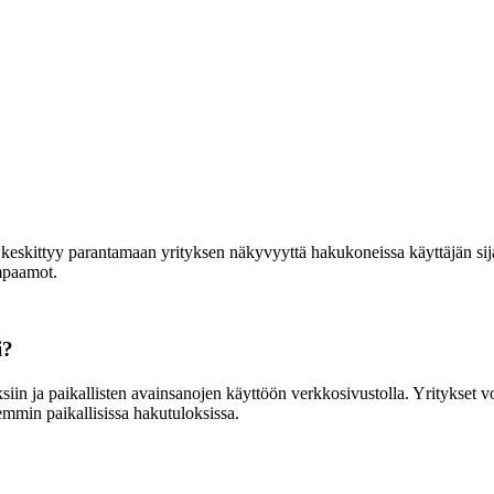
keskittyy parantamaan yrityksen näkyvyyttä hakukoneissa käyttäjän sijain
ampaamot.
i?
iin ja paikallisten avainsanojen käyttöön verkkosivustolla. Yritykset voi
emmin paikallisissa hakutuloksissa.