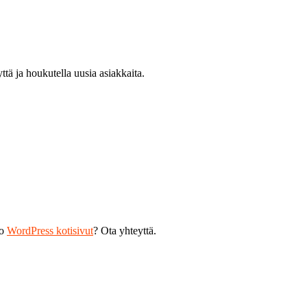
ttä ja houkutella uusia asiakkaita.
ko
WordPress kotisivut
? Ota yhteyttä.