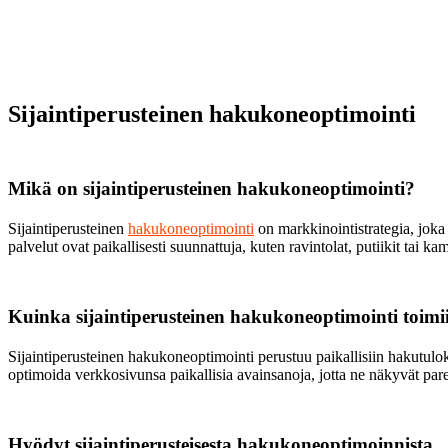
Sijaintiperusteinen hakukoneoptimointi
Mikä on sijaintiperusteinen hakukoneoptimointi?
Sijaintiperusteinen
hakukoneoptimointi
on markkinointistrategia, joka 
palvelut ovat paikallisesti suunnattuja, kuten ravintolat, putiikit tai k
Kuinka sijaintiperusteinen hakukoneoptimointi toimi
Sijaintiperusteinen hakukoneoptimointi perustuu paikallisiin hakutuloks
optimoida verkkosivunsa paikallisia avainsanoja, jotta ne näkyvät par
Hyödyt sijaintiperusteisesta hakukoneoptimoinnista