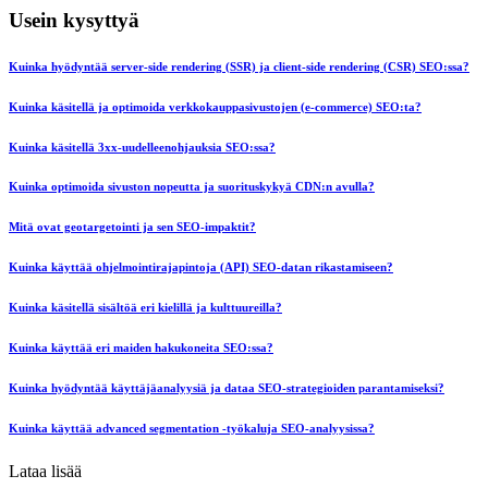
Usein kysyttyä
Kuinka hyödyntää server-side rendering (SSR) ja client-side rendering (CSR) SEO:ssa?
Kuinka käsitellä ja optimoida verkkokauppasivustojen (e-commerce) SEO:ta?
Kuinka käsitellä 3xx-uudelleenohjauksia SEO:ssa?
Kuinka optimoida sivuston nopeutta ja suorituskykyä CDN:n avulla?
Mitä ovat geotargetointi ja sen SEO-impaktit?
Kuinka käyttää ohjelmointirajapintoja (API) SEO-datan rikastamiseen?
Kuinka käsitellä sisältöä eri kielillä ja kulttuureilla?
Kuinka käyttää eri maiden hakukoneita SEO:ssa?
Kuinka hyödyntää käyttäjäanalyysiä ja dataa SEO-strategioiden parantamiseksi?
Kuinka käyttää advanced segmentation -työkaluja SEO-analyysissa?
Lataa lisää