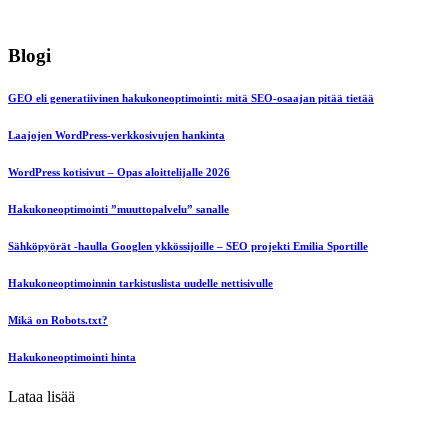
Blogi
GEO eli generatiivinen hakukoneoptimointi: mitä SEO-osaajan pitää tietää
Laajojen WordPress-verkkosivujen hankinta
WordPress kotisivut – Opas aloittelijalle 2026
Hakukoneoptimointi ”muuttopalvelu” sanalle
Sähköpyörät -haulla Googlen ykkössijoille – SEO projekti Emilia Sportille
Hakukoneoptimoinnin tarkistuslista uudelle nettisivulle
Mikä on Robots.txt?
Hakukoneoptimointi hinta
Lataa lisää