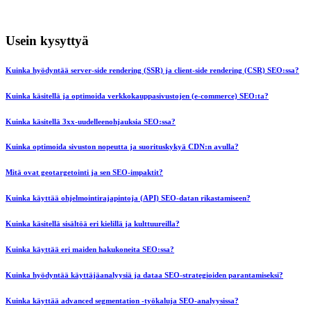
Usein kysyttyä
Kuinka hyödyntää server-side rendering (SSR) ja client-side rendering (CSR) SEO:ssa?
Kuinka käsitellä ja optimoida verkkokauppasivustojen (e-commerce) SEO:ta?
Kuinka käsitellä 3xx-uudelleenohjauksia SEO:ssa?
Kuinka optimoida sivuston nopeutta ja suorituskykyä CDN:n avulla?
Mitä ovat geotargetointi ja sen SEO-impaktit?
Kuinka käyttää ohjelmointirajapintoja (API) SEO-datan rikastamiseen?
Kuinka käsitellä sisältöä eri kielillä ja kulttuureilla?
Kuinka käyttää eri maiden hakukoneita SEO:ssa?
Kuinka hyödyntää käyttäjäanalyysiä ja dataa SEO-strategioiden parantamiseksi?
Kuinka käyttää advanced segmentation -työkaluja SEO-analyysissa?