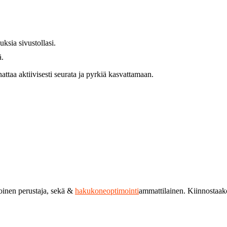
uksia sivustollasi.
ä.
attaa aktiivisesti seurata ja pyrkiä kasvattamaan.
toinen perustaja, sekä &
hakukoneoptimointi
ammattilainen. Kiinnostaa