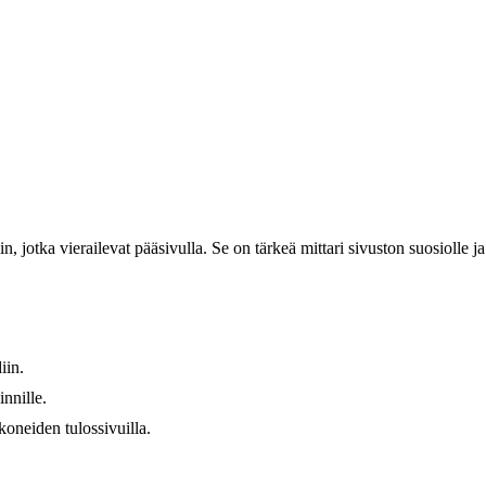
n, jotka vierailevat pääsivulla. Se on tärkeä mittari sivuston suosiolle j
iin.
nnille.
koneiden tulossivuilla.