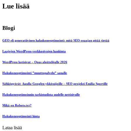
Lue lisää
Blogi
GEO eli generatiivinen hakukoneoptimointi: mitä SEO-osaajan pitää tietää
Laajojen WordPress-verkkosivujen hankinta
WordPress kotisivut – Opas aloittelijalle 2026
Hakukoneoptimointi ”muuttopalvelu” sanalle
Sähköpyörät -haulla Googlen ykkössijoille – SEO projekti Emilia Sportille
Hakukoneoptimoinnin tarkistuslista uudelle nettisivulle
Mikä on Robots.txt?
Hakukoneoptimointi hinta
Lataa lisää