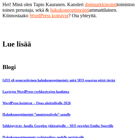
Hei! Minä olen Tapio Kauranen. Kansleri
digimarkkinointi
toimiston
toinen perustaja, sekä &
hakukoneoptimointi
ammattilainen.
Kiinnostaako
WordPress kotisivut
? Ota yhteyttä.
Lue lisää
Blogi
GEO eli generatiivinen hakukoneoptimointi: mitä SEO-osaajan pitää tietää
Laajojen WordPress-verkkosivujen hankinta
WordPress kotisivut – Opas aloittelijalle 2026
Hakukoneoptimointi ”muuttopalvelu” sanalle
Sähköpyörät -haulla Googlen ykkössijoille – SEO projekti Emilia Sportille
Hakukoneoptimoinnin tarkistuslista uudelle nettisivulle