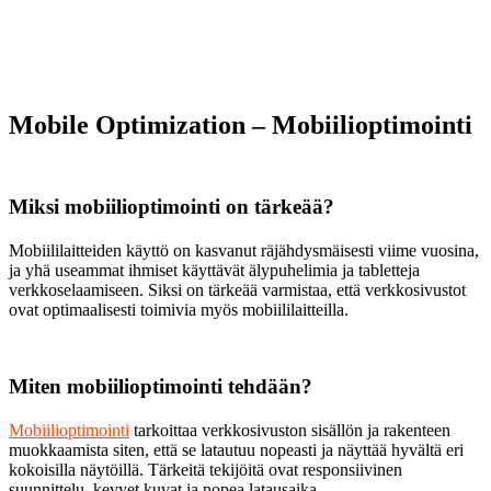
Mobile Optimization – Mobiilioptimointi
Miksi mobiilioptimointi on tärkeää?
Mobiililaitteiden käyttö on kasvanut räjähdysmäisesti viime vuosina,
ja yhä useammat ihmiset käyttävät älypuhelimia ja tabletteja
verkkoselaamiseen. Siksi on tärkeää varmistaa, että verkkosivustot
ovat optimaalisesti toimivia myös mobiililaitteilla.
Miten mobiilioptimointi tehdään?
Mobiilioptimointi
tarkoittaa verkkosivuston sisällön ja rakenteen
muokkaamista siten, että se latautuu nopeasti ja näyttää hyvältä eri
kokoisilla näytöillä. Tärkeitä tekijöitä ovat responsiivinen
suunnittelu, kevyet kuvat ja nopea latausaika.