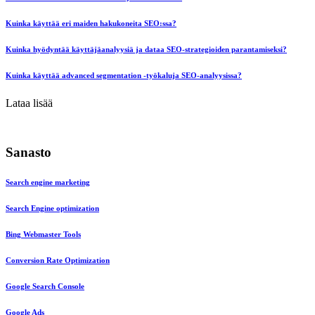
Kuinka käyttää eri maiden hakukoneita SEO:ssa?
Kuinka hyödyntää käyttäjäanalyysiä ja dataa SEO-strategioiden parantamiseksi?
Kuinka käyttää advanced segmentation -työkaluja SEO-analyysissa?
Lataa lisää
Sanasto
Search engine marketing
Search Engine optimization
Bing Webmaster Tools
Conversion Rate Optimization
Google Search Console
Google Ads