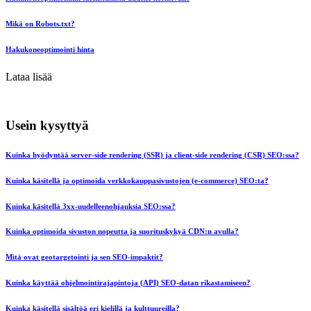
Mikä on Robots.txt?
Hakukoneoptimointi hinta
Lataa lisää
Usein kysyttyä
Kuinka hyödyntää server-side rendering (SSR) ja client-side rendering (CSR) SEO:ssa?
Kuinka käsitellä ja optimoida verkkokauppasivustojen (e-commerce) SEO:ta?
Kuinka käsitellä 3xx-uudelleenohjauksia SEO:ssa?
Kuinka optimoida sivuston nopeutta ja suorituskykyä CDN:n avulla?
Mitä ovat geotargetointi ja sen SEO-impaktit?
Kuinka käyttää ohjelmointirajapintoja (API) SEO-datan rikastamiseen?
Kuinka käsitellä sisältöä eri kielillä ja kulttuureilla?