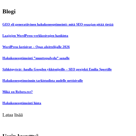
Blogi
GEO eli generatiivinen hakukoneoptimointi: mitä SEO-osaajan pitää tietää
Laajojen WordPress-verkkosivujen hankinta
WordPress kotisivut – Opas aloittelijalle 2026
Hakukoneoptimointi ”muuttopalvelu” sanalle
Sähköpyörät -haulla Googlen ykkössijoille – SEO projekti Emilia Sportille
Hakukoneoptimoinnin tarkistuslista uudelle nettisivulle
Mikä on Robots.txt?
Hakukoneoptimointi hinta
Lataa lisää