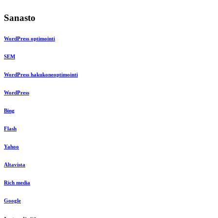
Sanasto
WordPress optimointi
SEM
WordPress hakukoneoptimointi
WordPress
Bing
Flash
Yahoo
Altavista
Rich media
Google