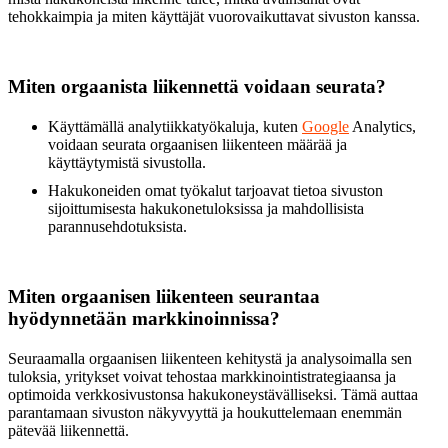
tehokkaimpia ja miten käyttäjät vuorovaikuttavat sivuston kanssa.
Miten orgaanista liikennettä voidaan seurata?
Käyttämällä analytiikkatyökaluja, kuten
Google
Analytics,
voidaan seurata orgaanisen liikenteen määrää ja
käyttäytymistä sivustolla.
Hakukoneiden omat työkalut tarjoavat tietoa sivuston
sijoittumisesta hakukonetuloksissa ja mahdollisista
parannusehdotuksista.
Miten orgaanisen liikenteen seurantaa
hyödynnetään markkinoinnissa?
Seuraamalla orgaanisen liikenteen kehitystä ja analysoimalla sen
tuloksia, yritykset voivat tehostaa markkinointistrategiaansa ja
optimoida verkkosivustonsa hakukoneystävälliseksi. Tämä auttaa
parantamaan sivuston näkyvyyttä ja houkuttelemaan enemmän
pätevää liikennettä.