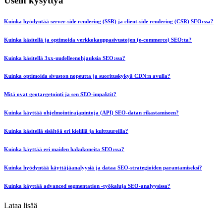
Usein kysyttyä
Kuinka hyödyntää server-side rendering (SSR) ja client-side rendering (CSR) SEO:ssa?
Kuinka käsitellä ja optimoida verkkokauppasivustojen (e-commerce) SEO:ta?
Kuinka käsitellä 3xx-uudelleenohjauksia SEO:ssa?
Kuinka optimoida sivuston nopeutta ja suorituskykyä CDN:n avulla?
Mitä ovat geotargetointi ja sen SEO-impaktit?
Kuinka käyttää ohjelmointirajapintoja (API) SEO-datan rikastamiseen?
Kuinka käsitellä sisältöä eri kielillä ja kulttuureilla?
Kuinka käyttää eri maiden hakukoneita SEO:ssa?
Kuinka hyödyntää käyttäjäanalyysiä ja dataa SEO-strategioiden parantamiseksi?
Kuinka käyttää advanced segmentation -työkaluja SEO-analyysissa?
Lataa lisää