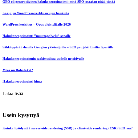
GEO eli generatiivinen hakukoneoptimointi: mitä SEO-osaajan pitää tietää
Laajojen WordPress-verkkosivujen hankinta
WordPress kotisivut – Opas aloittelijalle 2026
Hakukoneoptimointi ”muuttopalvelu” sanalle
Sähköpyörät -haulla Googlen ykkössijoille – SEO projekti Emilia Sportille
Hakukoneoptimoinnin tarkistuslista uudelle nettisivulle
Mikä on Robots.txt?
Hakukoneoptimointi hinta
Lataa lisää
Usein kysyttyä
Kuinka hyödyntää server-side rendering (SSR) ja client-side rendering (CSR) SEO:ssa?