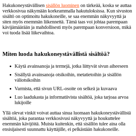
Hakukoneystävällisen
sisällön luominen
on tärkeää, koska se auttaa
verkkosivua näkymään korkeammalla hakutuloksissa. Kun sivuston
sisältö on optimoitu hakukoneille, se saa enemmän näkyvyyttä ja
siten myös enemmän liikennettä. Tämä taas voi johtaa parempaan
kävijämäärään ja mahdollisesti myös parempaan konversioon, mikä
voi tuoda lisää liikevaihtoa.
Miten luoda hakukoneystävällistä sisältöä?
Käytä avainsanoja ja termejä, jotka liittyvät sivun aiheeseen
Sisällytä avainsanoja otsikoihin, metatietoihin ja sisällön
väliotsikoihin
Varmista, että sivun URL-osoite on selkeä ja kuvaava
Luo laadukasta ja informatiivista sisältöä, joka tarjoaa arvoa
lukijoille
Yllä olevat vinkit voivat auttaa sinua luomaan hakukoneystävällistä
sisältöä, joka parantaa verkkosivusi näkyvyyttä ja houkuttelee
enemmän kävijöitä. Muista kuitenkin, että sisällön tulee aina olla
ensisijaisesti suunnattu käyttäjille, ei pelkästään hakukoneille.