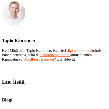
Tapio Kauranen
Hei! Minä olen Tapio Kauranen. Kansleri
digimarkkinointi
toimiston
toinen perustaja, sekä &
hakukoneoptimointi
ammattilainen.
Kiinnostaako
WordPress kotisivut
? Ota yhteyttä.
Lue lisää
Blogi