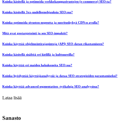
Kuinka käsitellä ja optimoida verkkokauppasivustojen (e-commerce) SEO:ta?
Kuinka käsitellä 3xx-uudelleenohjauksia SEO:ssa?
Kuinka optimoida sivuston nopeutta ja suorituskykyä CDN:n avulla?
Mitä ovat geotargetointi ja sen SEO-impaktit?
Kuinka käyttää ohjelmointirajapintoja (API) SEO-datan rikastamiseen?
Kuinka käsitellä sisältöä eri kielillä ja kulttuureilla?
Kuinka käyttää eri maiden hakukoneita SEO:ssa?
Kuinka hyödyntää käyttäjäanalyysiä ja dataa SEO-strategioiden parantamiseksi?
Kuinka käyttää advanced segmentation -työkaluja SEO-analyysissa?
Lataa lisää
Sanasto