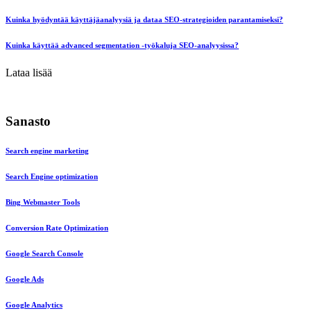
Kuinka hyödyntää käyttäjäanalyysiä ja dataa SEO-strategioiden parantamiseksi?
Kuinka käyttää advanced segmentation -työkaluja SEO-analyysissa?
Lataa lisää
Sanasto
Search engine marketing
Search Engine optimization
Bing Webmaster Tools
Conversion Rate Optimization
Google Search Console
Google Ads
Google Analytics