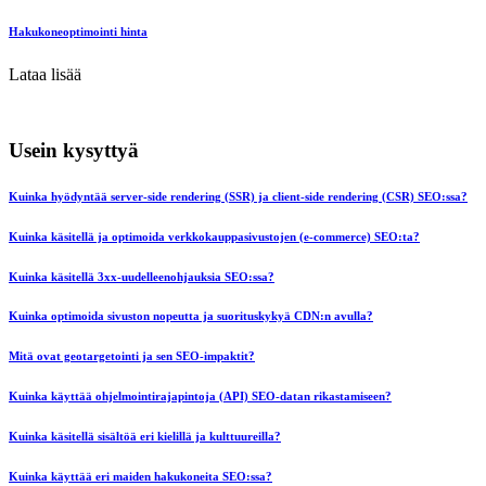
Hakukoneoptimointi hinta
Lataa lisää
Usein kysyttyä
Kuinka hyödyntää server-side rendering (SSR) ja client-side rendering (CSR) SEO:ssa?
Kuinka käsitellä ja optimoida verkkokauppasivustojen (e-commerce) SEO:ta?
Kuinka käsitellä 3xx-uudelleenohjauksia SEO:ssa?
Kuinka optimoida sivuston nopeutta ja suorituskykyä CDN:n avulla?
Mitä ovat geotargetointi ja sen SEO-impaktit?
Kuinka käyttää ohjelmointirajapintoja (API) SEO-datan rikastamiseen?
Kuinka käsitellä sisältöä eri kielillä ja kulttuureilla?
Kuinka käyttää eri maiden hakukoneita SEO:ssa?