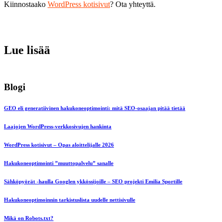
Kiinnostaako
WordPress kotisivut
? Ota yhteyttä.
Lue lisää
Blogi
GEO eli generatiivinen hakukoneoptimointi: mitä SEO-osaajan pitää tietää
Laajojen WordPress-verkkosivujen hankinta
WordPress kotisivut – Opas aloittelijalle 2026
Hakukoneoptimointi ”muuttopalvelu” sanalle
Sähköpyörät -haulla Googlen ykkössijoille – SEO projekti Emilia Sportille
Hakukoneoptimoinnin tarkistuslista uudelle nettisivulle
Mikä on Robots.txt?