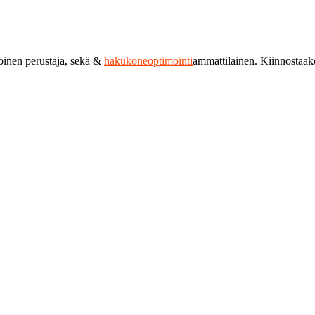
toinen perustaja, sekä &
hakukoneoptimointi
ammattilainen. Kiinnostaa