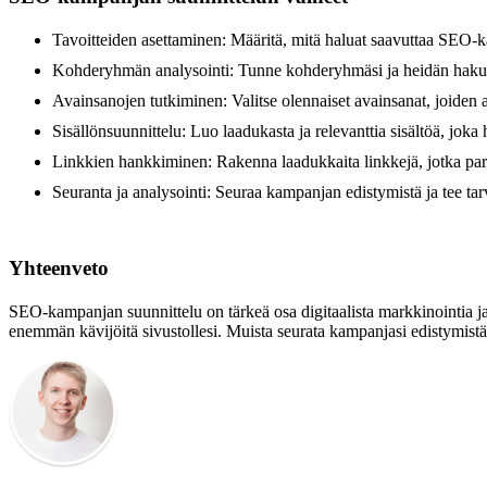
Tavoitteiden asettaminen: Määritä, mitä haluat saavuttaa SEO-k
Kohderyhmän analysointi: Tunne kohderyhmäsi ja heidän haku
Avainsanojen tutkiminen: Valitse olennaiset avainsanat, joiden a
Sisällönsuunnittelu: Luo laadukasta ja relevanttia sisältöä, joka 
Linkkien hankkiminen: Rakenna laadukkaita linkkejä, jotka paran
Seuranta ja analysointi: Seuraa kampanjan edistymistä ja tee tar
Yhteenveto
SEO-kampanjan suunnittelu on tärkeä osa digitaalista markkinointia ja 
enemmän kävijöitä sivustollesi. Muista seurata kampanjasi edistymistä 