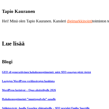
Tapio Kauranen
Hei! Minä olen Tapio Kauranen. Kansleri
digimarkkinointi
toimiston 
Lue lisää
Blogi
GEO eli generatiivinen hakukoneoptimointi: mitä SEO-osaajan pitää tietää
Laajojen WordPress-verkkosivujen hankinta
WordPress kotisivut – Opas aloittelijalle 2026
Hakukoneoptimointi ”muuttopalvelu” sanalle
Sähköpyörät -haulla Googlen ykkössijoille – SEO projekti Emilia Sportille