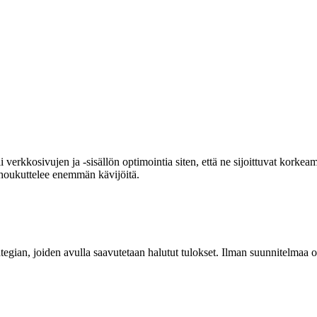
i verkkosivujen ja -sisällön optimointia siten, että ne sijoittuvat kork
 houkuttelee enemmän kävijöitä.
tegian, joiden avulla saavutetaan halutut tulokset. Ilman suunnitelmaa 