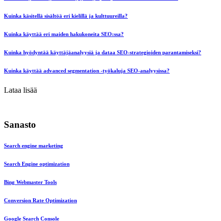
Kuinka käsitellä sisältöä eri kielillä ja kulttuureilla?
Kuinka käyttää eri maiden hakukoneita SEO:ssa?
Kuinka hyödyntää käyttäjäanalyysiä ja dataa SEO-strategioiden parantamiseksi?
Kuinka käyttää advanced segmentation -työkaluja SEO-analyysissa?
Lataa lisää
Sanasto
Search engine marketing
Search Engine optimization
Bing Webmaster Tools
Conversion Rate Optimization
Google Search Console