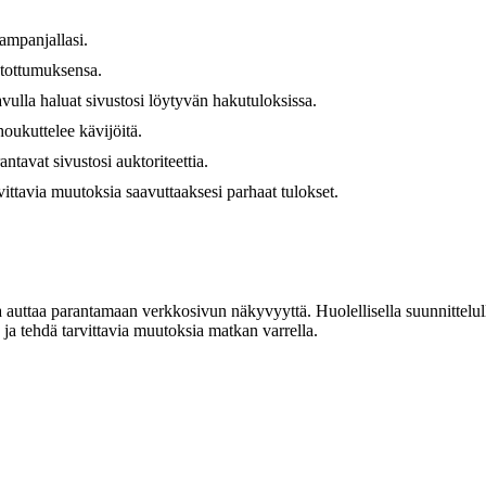
ampanjallasi.
tottumuksensa.
vulla haluat sivustosi löytyvän hakutuloksissa.
houkuttelee kävijöitä.
tavat sivustosi auktoriteettia.
vittavia muutoksia saavuttaaksesi parhaat tulokset.
auttaa parantamaan verkkosivun näkyvyyttä. Huolellisella suunnittelulla 
ja tehdä tarvittavia muutoksia matkan varrella.