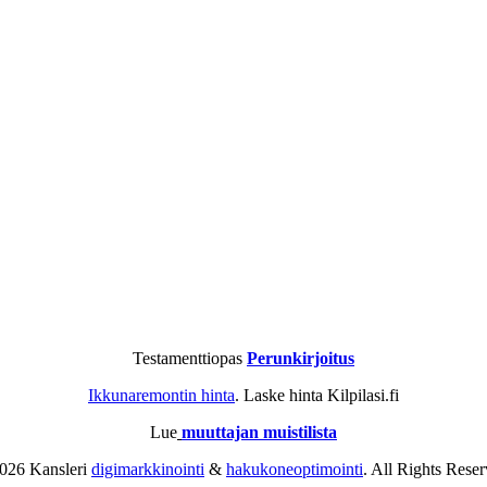
Testamenttiopas
Perunkirjoitus
Ikkunaremontin hinta
. Laske hinta Kilpilasi.fi
Lue
muuttajan muistilista
026 Kansleri
digimarkkinointi
&
hakukoneoptimointi
. All Rights Reser