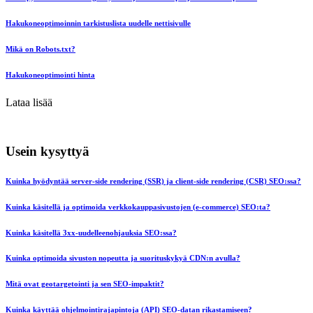
Hakukoneoptimoinnin tarkistuslista uudelle nettisivulle
Mikä on Robots.txt?
Hakukoneoptimointi hinta
Lataa lisää
Usein kysyttyä
Kuinka hyödyntää server-side rendering (SSR) ja client-side rendering (CSR) SEO:ssa?
Kuinka käsitellä ja optimoida verkkokauppasivustojen (e-commerce) SEO:ta?
Kuinka käsitellä 3xx-uudelleenohjauksia SEO:ssa?
Kuinka optimoida sivuston nopeutta ja suorituskykyä CDN:n avulla?
Mitä ovat geotargetointi ja sen SEO-impaktit?
Kuinka käyttää ohjelmointirajapintoja (API) SEO-datan rikastamiseen?